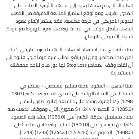
العام الحالي، ثم بعدها يعود إلى اتجاهه الرئيسي الصاعد على
المدى القريب. ومع توقع استمرار المتابعة الدقيقة من الذهب
للدولار الأمريكي في حركة عكسية، فقد يستمر ارتفاع عقود
الذهب بشكل مؤقت في البداية، وبعدها يعود للهبوط مع عودة
الدولار الأمريكي للارتفاع.
ملاحظة: مع عدم استبعاد استعادة الذهب لدوره التاريخي كملاذ
آمن ضد المخاطر، ومن ثم يرتفع الطلب عليه مرة أخرى، فننوه إلى
أن نقاط وقف المخاطر Stop Loss لها دور هام لناجح محفظتك
الاستثمارية.
فنيًا الذهب – العقود الآجلة تسليم اغسطس – يستمر في
الحفاظ على الاتجاه الهابط على المدى القصير بعد كسر (1307 –
1298) $/للأوقية، وتأكد على ذلك بعد إغلاق طويل أسفل
(1285.0) $. الدعم (1244.4) $ محوري الآن، وموقف الذهب منه
يحدد مستقبل الحركة. الكسر أعلى (1285.0) يفقد زخم الصعود
كثيرًا من قوته، وأعلى (1300.0) محايد، وانعكاس صاعد أعلى
(1308.0). الدعوم عند (1249.10) (1244.4) (1238) (1219)،