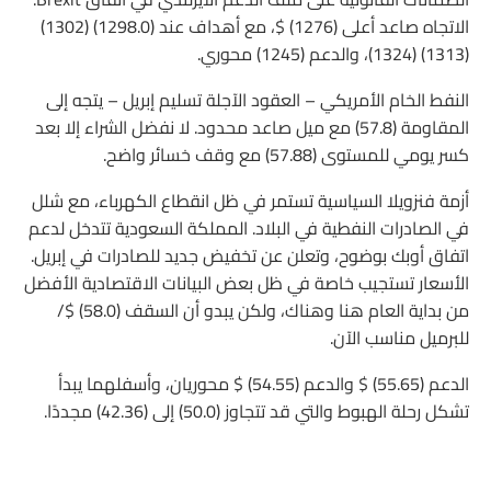
الاتجاه صاعد أعلى (1276) $، مع أهداف عند (1298.0) (1302)
(1313) (1324)، والدعم (1245) محوري.
النفط الخام الأمريكي – العقود الآجلة تسليم إبريل – يتجه إلى
المقاومة (57.8) مع ميل صاعد محدود. لا نفضل الشراء إلا بعد
كسر يومي للمستوى (57.88) مع وقف خسائر واضح.
أزمة فنزويلا السياسية تستمر في ظل انقطاع الكهرباء، مع شلل
في الصادرات النفطية في البلاد. المملكة السعودية تتدخل لدعم
اتفاق أوبك بوضوح، وتعلن عن تخفيض جديد للصادرات في إبريل.
الأسعار تستجيب خاصة في ظل بعض البيانات الاقتصادية الأفضل
من بداية العام هنا وهناك، ولكن يبدو أن السقف (58.0) $/
للبرميل مناسب الآن.
الدعم (55.65) $ والدعم (54.55) $ محوريان، وأسفلهما يبدأ
تشكل رحلة الهبوط والتي قد تتجاوز (50.0) إلى (42.36) مجددًا.