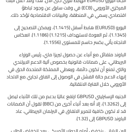
اتجاه اليورو EURUSD الهابط قوي حتى الآن. هذا وقد أعلن البنك
المركزي الأوروبي (ECB) في وقت سابق عن وجود تباطؤ
اقتصادي رسمي في المنطقة، والبيانات الاقتصادية تؤكد ذلك.
اليورو (EURUSD) هابط أسفل (1.1415)، ويمكن التصحيح إلى
(1.1345)، ثم العودة لاستهداف (1.1215) (1.1186). انعكاس
الاتجاه يأتي بكسر حاسم للمستوى (1.1556).
الباوند متفائل مع أنباء عن حصول تيريزا ماي، رئيس الوزراء
البريطاني، على ضمانات قانونية بخصوص آلية الدعم الايرلندي
والتي تمنع أن تكون دائمة، ويعطي المملكة المتحدة الحق في
إنهاء الدعم حالة الفشل في الوصول إلى اتفاق تجاري مع الاتحاد
الأوروبي خلال الفترة الانتقالية.
الجنيه الإسترليني GBPUSD ارتفع عاليًا بدعم من تلك الأنباء ليصل
إلى (1.3262)، إلا أنه بعد أنباء أخرى من (BBC) تقول أن الضمانات
قد لا تكون كافية لتمرير الاتفاق في البرلمان البريطاني، عاد
الباوند GBPUSD إلى (1.32).
الين الياباني ينخفض أمام الدولار الأمريكي بعد انخفاض الطلب