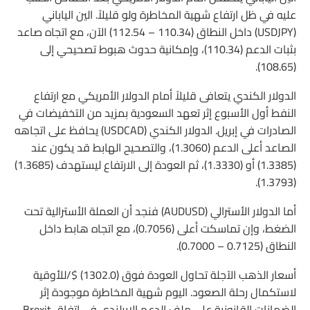
عليه في ظل ارتفاع شهية المخاطرة ولو قليلاً. الين الياباني
(USDJPY) داخل النطاق (110.34 – 112.54) الآن، مع اتجاه صاعد
بثبات الدعم (110.34)، وإمكانية حدوث هبوط تصحيحي إلى
(108.65).
الدولار الكندي يتعافى قليلاً أمام الدولار الأمريكي مع ارتفاع
النفط أول الأسبوع إثر تعهد السعودية بمزيد من التخفيضات في
الصادرات في إبريل. الدولار الكندي (USDCAD) يحافظ على اتجاهه
الصاعد أعلى الدعم (1.3060)، والتصحيح الهابط قد يكون عند
(1.3385) أو (1.3330)، ثم العودة إلى الارتفاع ليستهدف (1.3685)
(1.3793).
أما الدولار الأسترالي (AUDUSD) فنجد أن العملة الأسترالية تحت
الضغط، وإن تماسكت أعلى (0.7056)، مع اتجاه هابط داخل
النطاق (0.7125 – 0.7000).
أسعار الذهب الآجلة تحاول العودة فوق (1302.0) $/للأوقية
لاستكمال رحلة الصعود. اليوم شهية المخاطرة موجودة إثر
الضمانات القانونية على ملف الدعم الايرلندي في اتفاق Brexit.