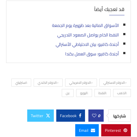
قد تعجبك أيضاً
الأسواق المالية بعد ظهيرة يوم الجمعة
النفط الخام يواصل الصعود التدريجي
أجندة كافيو: بيان الاحتياطي الأسترالي
أجندة كافيو: سوق العمل بكندا
-:الدولار الاسترالي
-:الدولار الامريكي
-:الدولار الكندي
:استرليني
:الذهب
:النفط
:اليورو
:ين
Twitter
Facebook
0
شاركها
Email
Pinterest