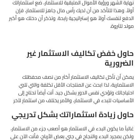
نهاية الشهر ورؤية الأموال المتبقية للاستثمار، ضع استثماراتك
أولاً. وهذا للتأكد من أن لديك رأس مال جاهز للاستثمار، فإن
الدفع لنفسك أولاً هو إستراتيجية رابحة. وتذكر أن دخلك هو أكبر
مولد للثروة.
حاول خفض تكاليف الاستثمار غير
الضرورية
يمكن أن تأكل تكاليف الاستثمار أكثر من نصف محفظتك
الاستثمارية، لذا ابحث عن المنتجات الأقل تكلفة والتي تلبي
احتياجاتك وتؤدي نفس الدور بشكل جيد. أنت أيضاً تحتاج إلى
الأساسيات للبدء في الاستثمار، والأمر يختلف من استثمار لآخر
حاول زيادة استثماراتك بشكل تدريجي
غالباً ما يكون البدء في الاستثمار هو أصعب جزء من الاستثمار،
ولكن بمجرد البدء والنجاح في جني بعض الأرباح، فأنت الآن على