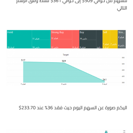
للسهم من حوالي 509$ إلى حوالي 361$ فقط وفق الرسم
التالي
اليكم صورة عن السهم اليوم حيث فقد 36% عند 233.70$