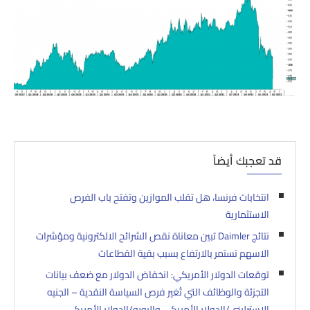
قد تعجبك أيضاً
انتخابات فرنسا، هل تقلب الموازين وتفتح باب الفرص
الاستثمارية
نتائج Daimler تبين معاناة نقص الشرائح الالكترونية ومؤشرات
الاسهم تستمر بالارتفاع بسبب بقية القطاعات
توقعات الدولار الأمريكي: انخفاض الدولار مع ضعف بيانات
التجزئة والوظائف التي تُغير فرص السياسة النقدية – الجنيه
الإسترليني/الدولار الأمريكي واليورو/الدولار الأمريكي