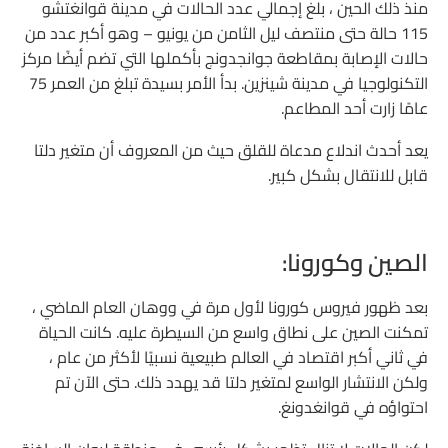
منذ ذلك الحين ، بلغ إجمالي عدد الحالات في مدينة قوانغتشو
115 حالة حتى منتصف ليل الثامن من يونيو – وهو أكبر عدد من
حالات الإصابة بمقاطعة جوانجدونج بأكملها التي تضم أيضًا مركز
التكنولوجيا في مدينة شينزين. بدأ الأمر بسيدة تبلغ من العمر 75
عامًا زارت أحد المطاعم.
يعد أحدث اندلاع مدعاة للقلق حيث من المعروف أن متغير دلتا
قابل للانتقال بشكل كبير.
الصين وكورونا:
بعد ظهور فيروس كورونا لأول مرة في ووهان العام الماضي ،
تمكنت الصين على نطاق واسع من السيطرة عليه. كانت الحياة
في ثاني أكبر اقتصاد في العالم طبيعية نسبيًا لأكثر من عام ،
ولكن الانتشار الواسع لمتغير دلتا قد يهدد ذلك. حتى الآن تم
احتواؤه في قوانغدونغ.