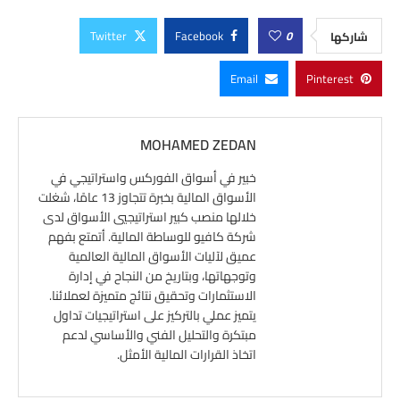
Twitter
Facebook
0
شاركها
Email
Pinterest
MOHAMED ZEDAN
خبير في أسواق الفوركس واستراتيجي في
الأسواق المالية بخبرة تتجاوز 13 عامًا، شغلت
خلالها منصب كبير استراتيجيي الأسواق لدى
شركة كافيو للوساطة المالية. أتمتع بفهم
عميق لآليات الأسواق المالية العالمية
وتوجهاتها، وبتاريخ من النجاح في إدارة
الاستثمارات وتحقيق نتائج متميزة لعملائنا.
يتميز عملي بالتركيز على استراتيجيات تداول
مبتكرة والتحليل الفني والأساسي لدعم
اتخاذ القرارات المالية الأمثل.