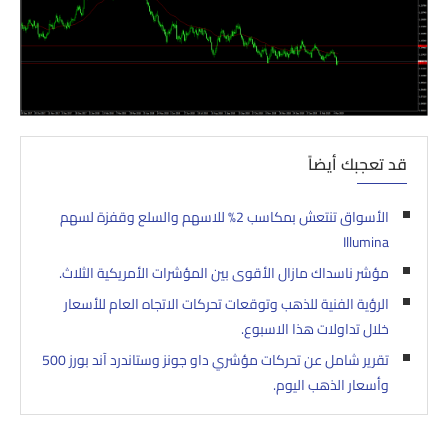
قد تعجبك أيضاً
الأسواق تنتعش بمكاسب 2% للاسهم والسلع وقفزة لسهم
Illumina
مؤشر ناسداك مازال الأقوى بين المؤشرات الأمريكية الثلاث.
الرؤية الفنية للذهب وتوقعات تحركات الاتجاه العام للأسعار
خلال تداولات هذا الاسبوع.
تقرير شامل عن تحركات مؤشري داو جونز وستاندرد آند بورز 500
وأسعار الذهب اليوم.