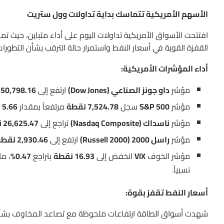
الأسهم الأمريكية تتماسك بداية تداولات وول ستريت
افتتحت الأسواق الأمريكية تداولات اليوم على أداء متباين، حيث تم
القفزة القوية في أسعار النفط واستمرار حالة الترقب بشأن التطورات 
أداء المؤشرات الأمريكية:
مؤشر
داو جونز الصناعي (Dow Jones)
ارتفع إلى
50,798.16 نقطة
مؤشر
S&P 500
سجل
7,524.78 نقطة
مرتفعاً بمقدار
5.66 نقاط
مؤشر
ناسداك (Nasdaq Composite)
تراجع إلى
26,625.47 نقطة
مؤشر
راسل 2000 (Russell 2000)
ارتفع إلى
2,930.46 نقطة
مؤشر الخوف
VIX
انخفض إلى
16.93 نقطة
بتراجع
0.47%
، ما
نسبياً.
أسعار النفط تقفز بقوة:
شهدت أسواق الطاقة ارتفاعات ملحوظة مع تصاعد المخاوف بشأن ا