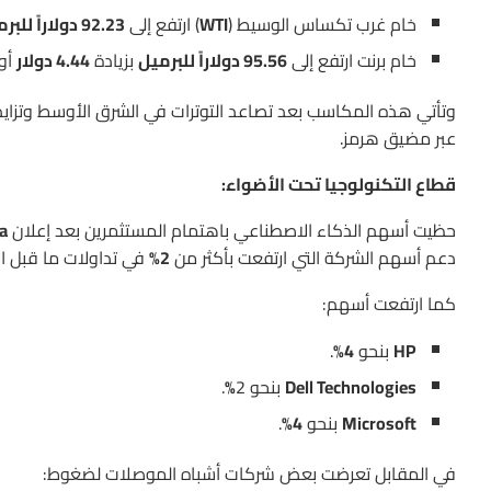
خام غرب تكساس الوسيط (
WTI
) ارتفع إلى
92.23 دولاراً للبرميل
خام برنت ارتفع إلى
95.56 دولاراً للبرميل
بزيادة
4.44 دولار
أو
وتأتي هذه المكاسب بعد تصاعد التوترات في الشرق الأوسط وتزاي
عبر مضيق هرمز.
قطاع التكنولوجيا تحت الأضواء:
حظيت أسهم الذكاء الاصطناعي باهتمام المستثمرين بعد إعلان
a
دعم أسهم الشركة التي ارتفعت بأكثر من
2%
في تداولات ما قبل الا
كما ارتفعت أسهم:
HP
بنحو
4%
.
Dell Technologies
بنحو 2
%
.
Microsoft
بنحو
4%
.
في المقابل تعرضت بعض شركات أشباه الموصلات لضغوط: