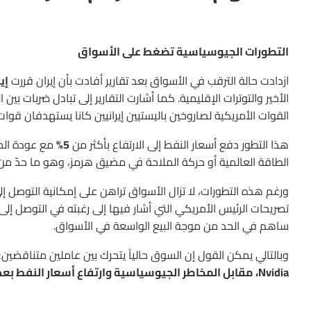
التطورات الجيوسياسية تضغط على الأسواق
ازدادت حالة الترقب في الأسواق بعد تقارير أفادت بأن إيران قررت
إي
الأخير والتوترات الإقليمية. كما أشارت التقارير إلى تبادل ضربات بي
القوات الأمريكية لصاروخين باليستيين إيرانيين كانا يستهدفان قوات
هذا التطور دفع أسعار النفط إلى الارتفاع بأكثر من
5%
مع عودة المخ
الطاقة العالمية أو حركة الملاحة في مضيق هرمز، وهو ما حدّ من 
ورغم هذه التطورات، لا تزال الأسواق تراهن على إمكانية التوصل إ
تصريحات الرئيس الأمريكي التي أشار فيها إلى رغبته في التوصل إلى
ساهم في الحد من موجة البيع الواسعة في الأسواق.
وبالتالي يمكن القول إن السوق حالياً يتحرك بين عاملين متناقضين:
Nvidia، مقابل المخاطر الجيوسياسية وارتفاع أسعار النفط بعد توقف المفاوضات الأمريكية الإيرانية.