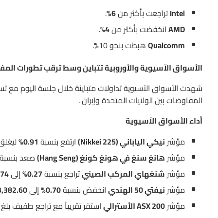
Intel
تراجعت بأكثر من
6%
.
AMD
انخفضت بأكثر من
4%
.
Qualcomm
هبطت بنحو 10
%
.
الأسواق الآسيوية والأوروبية تتباين وسط ترقب تطورات المفاو
شهدت الأسواق الآسيوية تداولات متباينة خلال جلسة اليوم مع ت
المفاوضات بين الولايات المتحدة وإيران .
أداء الأسواق الآسيوية
مؤشر
نيكي الياباني (Nikkei 225)
ارتفع بنسبة
0.91%
ليغلق
مؤشر
هانغ سنغ في هونغ كونغ (Hang Seng)
صعد بنسبة
مؤشر
شنغهاي المركب الصيني
تراجع بنسبة
0.27%
إلى
7.74
مؤشر
نيفتي 50 الهندي
انخفض بنسبة
0.70%
إلى
23,382.60 نق
مؤشر
ASX 200 الأسترالي
استقر تقريباً مع تراجع طفيف بلغ