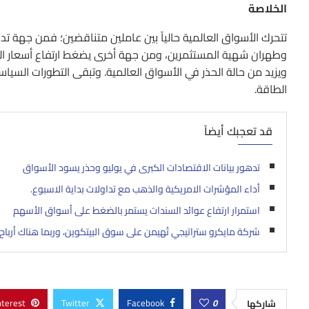
الخلاصة
تتحرك الأسواق العالمية حالياً بين عاملين متناقضين؛ فمن جهة تد
وطهران شهية المستثمرين، ومن جهة أخرى يضغط ارتفاع أسعار الن
ويزيد من حالة الحذر في الأسواق العالمية. وتبقى التطورات السياسية
الطاقة.
قد تعجبك أيضاً
تدهور بيانات الاقتصادات الكبرى في يوليو وحذر يسود الأسواق
أداء المؤشرات الامريكية والذهب مع تداولات بداية الاسبوع.
استمرار ارتفاع عوائد السندات يستمر بالضغط على أسواق الأسهم
شركة مايكرو ستراتيجي تُهيمن على سوق البيتكوين، وربما هناك أرباح أتي
nterest
Twitter
Facebook
0
شاركها