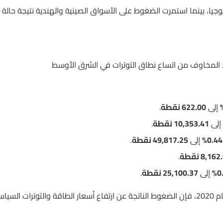
ا، بينما استمرت الضغوط على الأسواق الصينية والهندية نتيجة حالة
د المخاوف من اتساع نطاق التوترات في الشرق الأوسط
إلى
622.00 نقطة
.
إلى
10,353.41 نقطة
.
0.44%
إلى
49,817.25 نقطة
.
8,16 نقطة
.
0
إلى
25,100.37 نقطة
.
ورغم وصول مؤشر التكنولوجيا الأوروبي إلى أعلى مستوياته منذ عام 2020، فإن الضغوط الناتجة عن ارتفاع أسعار الطاقة والتوترات الس