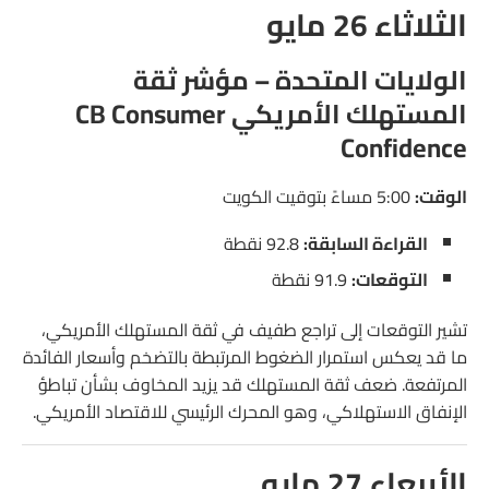
بريطانيا – كلمة محافظ بنك إنجلترا أندرو بيلي
الثلاثاء 26 مايو
كندا – الناتج المحلي الإجمالي الشهري GDP m/m
الولايات المتحدة – مؤشر ثقة
المستهلك الأمريكي CB Consumer
Confidence
الوقت:
5:00 مساءً بتوقيت الكويت
القراءة السابقة:
92.8 نقطة
التوقعات:
91.9 نقطة
تشير التوقعات إلى تراجع طفيف في ثقة المستهلك الأمريكي،
ما قد يعكس استمرار الضغوط المرتبطة بالتضخم وأسعار الفائدة
المرتفعة. ضعف ثقة المستهلك قد يزيد المخاوف بشأن تباطؤ
الإنفاق الاستهلاكي، وهو المحرك الرئيسي للاقتصاد الأمريكي.
الأربعاء 27 مايو