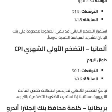
الوقت:
2:30 فجراً
التوقعات:
1.5%
السابقة:
1.5%
استقرار التضخم الياباني قد يبقي الضغوط محدودة على بنك
اليابان لتشديد السياسة النقدية سريعاً.
ألمانيا – التضخم الأولي الشهري CPI
طوال اليوم
التوقعات:
0.1%
السابقة:
0.6%
تباطؤ التضخم الألماني قد يدعم احتمالات خفض الفائدة
الأوروبية مستقبلاً إذا استمرت الضغوط التضخمية بالتراجع.
بريطانيا – كلمة محافظ بنك إنجلترا أندرو