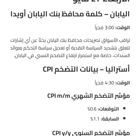
اليابان – كلمة محافظ بنك اليابان أويدا
الوقت:
3:00 فجراً
تراقب الأسواق تصريحات محافظ بنك اليابان بحثاً عن أي إشارات
تتعلق بتشديد السياسة النقدية أو تعديل سياسة التحكم بعوائد
السندات، خاصة مع استمرار ارتفاع التضخم النسبي في اليابان.
أستراليا – بيانات التضخم CPI
الوقت:
4:30 فجراً
مؤشر التضخم الشهري CPI m/m
التوقعات:
0.6%
السابقة:
1.1%
مؤشر التضخم السنوي CPI y/y