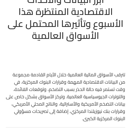
سويسرا – كلمة رئيس البنك الوطني السويسري
الاقتصادية المنتظرة هذا
الولايات المتحدة – بيانات أمريكية قوية التأثير
الأسبوع وتأثيرها المحتمل على
مؤشر Core PCE للتضخم الشهري
الأسواق العالمية
الناتج المحلي الإجمالي الأمريكي GDP q/q
مؤشر أسعار الناتج المحلي GDP Price Index
طلبات إعانة البطالة
الولايات المتحدة – مبيعات المنازل الجديدة
تترقب الأسواق المالية العالمية خلال الأيام القادمة مجموعة
من البيانات الاقتصادية المهمة وقرارات البنوك المركزية، في
كندا – كلمة محافظ بنك كندا ماكلم
وقت تستمر فيه حالة الحذر بسبب التضخم، وتوقعات الفائدة،
والتوترات الجيوسياسية العالمية. وتركز الأسواق بشكل خاص على
الجمعة 29 مايو
بيانات التضخم الأمريكية والأسترالية، والناتج المحلي الأمريكي،
اليابان – مؤشر طوكيو الأساسي للتضخم
وقرارات بنك نيوزيلندا المركزي، إضافة إلى تصريحات مسؤولي
البنوك المركزية الكبرى.
ألمانيا – التضخم الأولي الشهري CPI