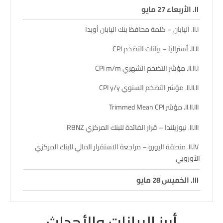
الأربعاء 27 مايو
اليابان – كلمة محافظ بنك اليابان أويدا
أستراليا – بيانات التضخم CPI
مؤشر التضخم الشهري CPI m/m
مؤشر التضخم السنوي CPI y/y
مؤشر Trimmed Mean CPI
نيوزيلندا – قرار الفائدة للبنك المركزي RBNZ
منطقة اليورو – مراجعة الاستقرار المالي للبنك المركزي
الأوروبي
الخميس 28 مايو
منطقة اليورو – كلمة رئيسة البنك المركزي الأوروبي
كريستين لاغارد
أبرز البيانات والأحداث