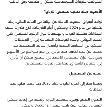
المتوقعة للتوترات الجيوسياسية يمكن أن يضعف بريق الذهب.
الأسهم: رحلة صعبة لتحقيق الارباح؟
تواجه أسواق الأسهم، الباحثة عن الإثارة في العالم المالي، رحلة
متقلبة في عام 2024. وستكون أرباح الشركات، التي تضررت بسبب
اضطرابات سلسلة التوريد والهمسات حول الركود المحتمل، هي
الحكم النهائي. وتشير التوقعات المتفائلة إلى أن التعديلات
المبكرة في السياسة النقدية وأسعار الطاقة المنخفضة قد
تخفف من حدة الضربة، مما يؤدي إلى نمو متواضع في الأسهم.
ومع ذلك، فإن الانكماش الاقتصادي الأعمق يمكن أن يؤدي
إلى انخفاض الأسواق، مما يختبر مرونة المستثمرين.
لمحة عن المستقبل
وبينما ننظر إلى الكرة البلورية لعام 2025 وما بعده، تظهر عدة
اتجاهات.
التحول التكنولوجي
: ستستمر الثورة الرقمية في إعادة تشكيل
الأسواق المالية، حيث تلعب تقنية blockchain والذكاء