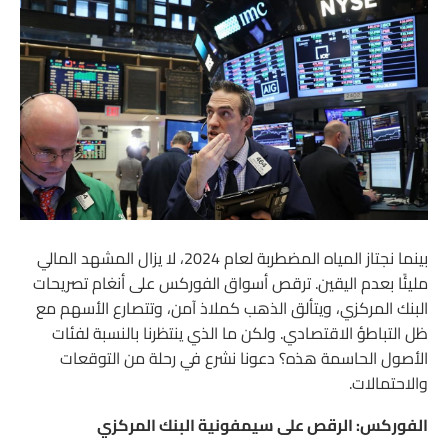
بينما نجتاز المياه المضطربة لعام 2024، لا يزال المشهد المالي
مليئًا بعدم اليقين. ترقص أسواق الفوركس على أنغام تصريحات
البنك المركزي، ويتألق الذهب كملاذ آمن، وتتصارع الأسهم مع
ظل التباطؤ الاقتصادي. ولكن ما الذي ينتظرنا بالنسبة لفئات
الأصول الحاسمة هذه؟ دعونا نشرع في رحلة من التوقعات
والاحتمالات.
الفوركس: الرقص على سيمفونية البنك المركزي