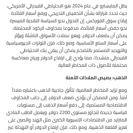
يظل المايسترو في عام 2024 هو الاحتياطي الفيدرالي الأمريكي،
حيث تحدد قراراته بشأن التخفيض التدريجي ورفع أسعار الفائدة
إيقاع سوق الفوركس. إن التحول نحو السياسة النقدية الميسرة
نحو خفض أسعار الفائدة، مدفوعا بمخاوف الركود المحتملة،
يمكن أن يضعف الدولار، ويعزز عملات الأسواق الناشئة ويؤثر
على أسعار السلع الأساسية. ومع ذلك، فإن التوترات الجيوسياسية
والتهديد المستمر بالتضخم يمكن أن يبقي بنك الاحتياطي
الفيدرالي متشددًا، مما يؤدي إلى ارتفاع الدولار ورياح معاكسة
محتملة للأصول ذات المخاطر العالية.
الذهب: بصيص الملاذات الآمنة
ومع تزايد المخاطر العالمية، تتألق جاذبية الذهب باعتباره ملاذاً
آمناً. ومن الممكن أن يؤدي ضعف الدولار، إلى جانب المخاوف
الاقتصادية المستمرة، إلى دفع أسعار الذهب إلى مستويات
قياسية جديدة تتجاوز مستوى 2200 دولار. ويعمل الطلب المادي
المتزايد من الاقتصادات الآسيوية الكبرى مثل الهند والصين على
تعزيز القلعة الذهبية. ومع ذلك، فإن ارتفاع الدولار أو التهدئة غير