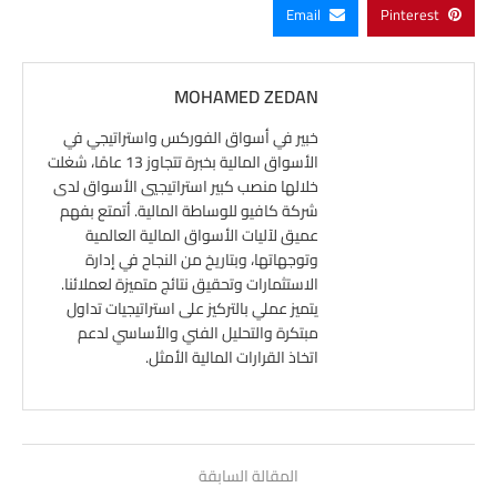
Email
Pinterest
MOHAMED ZEDAN
خبير في أسواق الفوركس واستراتيجي في
الأسواق المالية بخبرة تتجاوز 13 عامًا، شغلت
خلالها منصب كبير استراتيجيي الأسواق لدى
شركة كافيو للوساطة المالية. أتمتع بفهم
عميق لآليات الأسواق المالية العالمية
وتوجهاتها، وبتاريخ من النجاح في إدارة
الاستثمارات وتحقيق نتائج متميزة لعملائنا.
يتميز عملي بالتركيز على استراتيجيات تداول
مبتكرة والتحليل الفني والأساسي لدعم
اتخاذ القرارات المالية الأمثل.
المقالة السابقة