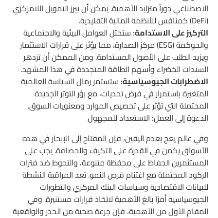
الاصطناعي دوراً متزايد الأهمية. يمكن أن يبرز التمويل اللامركزي
(DeFi) كمنافس للأنظمة المالية التقليدية.
التركيز على الاستدامة
: ستحتل العوامل البيئية والاجتماعية
والحوكمة (ESG) مركز الصدارة، مما يؤثر على قرارات الاستثمار
ويزيد الطلب على الأصول المستدامة. ومن الممكن أن تزدهر
السندات الخضراء وأسهم الطاقة المتجددة في هذا المشهد.
الاضطرابات الجيوسياسية:
ستستمر رمال السياسة العالمية
المتغيرة باستمرار في فرض تحديات، مع بؤر التوتر الجديدة
المحتملة التي تؤثر على تخصيص الموارد ومعنويات السوق.
الدعوة إلى العمل: الاستعداد للمجهول
وفي عالم يعج بعدم اليقين، فإن المفتاح إلى الإبحار في هذه
الأسواق يكمن في القدرة على التكيف والحصافة. يجب على
المستثمرين الحفاظ على محفظة متنوعة، والتحوط ضد فترات
الركود المحتملة مع اغتنام فرص النمو. تعد المراقبة النشطة
للبيانات الاقتصادية وسياسات البنك المركزي والتطورات
الجيوسياسية أمرًا بالغ الأهمية لاتخاذ قرارات مستنيرة. وفي
المقام الأول من الأهمية، فإن جرعة صحية من الحذر والواقعية