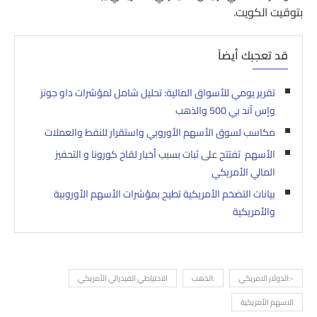
بتوقيت الكويت.
قد تعجبك أيضاً
تقرير يومي للأسواق المالية: تحليل شامل لمؤشرات داو جونز
وإس آند بي 500 والذهب
مكاسب لسوق الأسهم الأوروبي واستقرار للنفط والعملات
الأسهم تفتتح على ثبات بسبب أخبار لقاح كورونا و التحفيز
المالي الأمريكي
بيانات التضخم الأمريكية تطيح بمؤشرات الأسهم الأوروبية
والأمريكية
-:الدولار الامريكي
:الذهب
الاحتياطي الفيدرالي الأمريكي
الاسهم الأمريكية