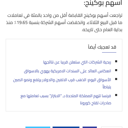
أسهم بوكينج:
تراجعت أسهم بوكينج القابضة أقل من واحد بالمئة في تعاملات
ما قبل البيع الثلاثاء. وانخفضت أسهم الشركة بنسبة 19.65٪ منذ
بداية العام حتى تاريخه.
قد تعجبك أيضاً
ربحية الشركات التي ستعلن قريبا عن نتائجها
انعكاس العائد على السندات الامريكية يهوي بالاسواق
الأسواق اليوم: الذهب قرب الالفين والدولار يرتفع ونمو الصين
يتباطأ
فرنسا تتهم المملكة المتحدة بـ “الابتزاز” بسبب تعاملها مع
صادرات لقاح كورونا