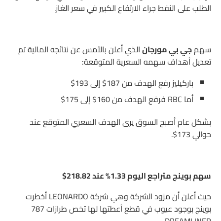
الطلب على النفط جراء الارتفاع الكبير في سعر الغاز.
سهم
جي بي مورجان
الذي أعلن بالأمس عن نتائجه المالية تم
تعديل أهداف سهمه السعرية المتوقعة:
باركيليز رفع الهدف من 187$ إلى 193$
أما RBC فرفع الهدف من 160$ إلى 175$
بشكل عام أصبح السوق يرى الهدف السعري المتوقع عند
حوالي 173$.
سهم بوينج متراجع اليوم 1.33% عند 218.82$
حيث أعلن أن مزود الشركة وهي شركة LEONARDO أخطرت
بوينج بوجود عيوب في قطع أعطتها لها تخص طرازات 787
DREAMLINER