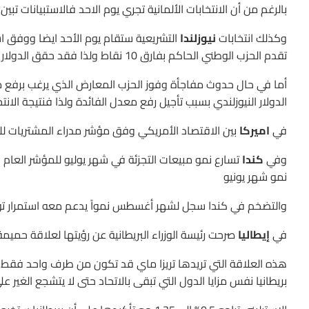
بالرغم من أن الانتخابات الألمانية تجري يوم الاحد فالاستبيانات 
وكذلك انتخابات
نيوزلندا
التشريعية ستقام يوم الأحد ايضا ووفق است
تقدم الحزب الوطني الحاكم بفارق 10 نقاط ولذا فقد حقق الدولار النيوزلندي مكاسب مؤخرا
أما في حال حدوث مفاجأة وفوز الحزب المعارض الذي يرغب برفع 
الدولار النيوزلندي بسبب تأجيل رفع معدل الفائدة ولذا فنتيجة الانتخ
في
اميركا
بين الاقتصاد الأمريكي وفق مؤشر مدراء المشتريات ل
وفي
كندا
تسارع نمو مبيعات التجزئة في شهر يوليو للمؤشر العام 
نمو شهر يونيو
والتضخم في كندا سجل لشهر أغسطس نمواً يدعم معه استمرار توج
في
إيطاليا
صرحت رئيسة الوزراء البريطانية عن رؤيتها لعلاقة حميمة ب
هذه العلاقة التي تريدها تريزا ماي قد تكون من طرف واحد فقط وقد
بريطانيا نفس مزايا الدول التي تبقى بالاتحاد حتى لا يتشجع الغير عل