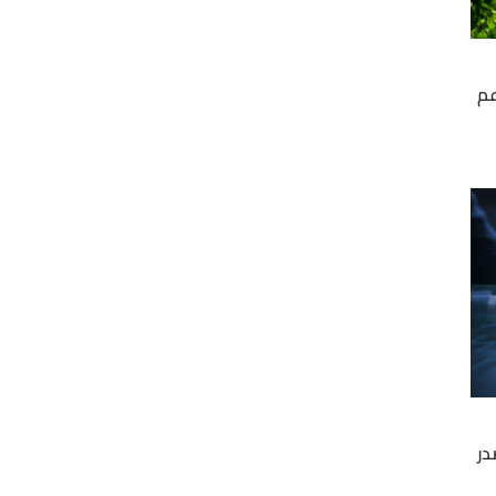
عم
در