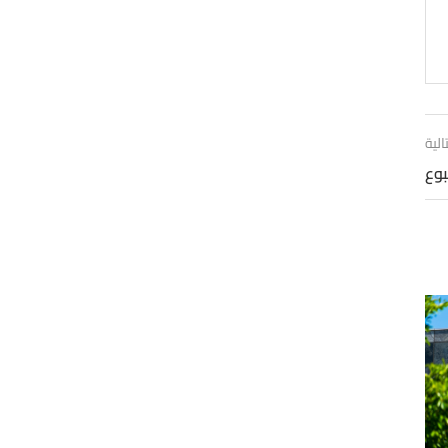
الية
بوع