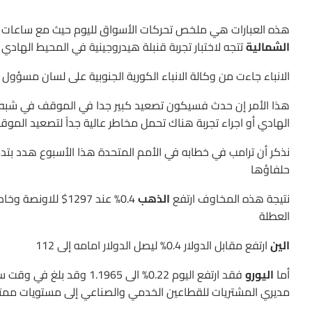
هذه العبارات هي ملخص تحركات الأسواق لليوم حيث مع ساعات الت
الشمالية
تتجه لاختبار تجربة قنبلة هيدروجينية في المحيط الهادي
الانباء جاءت من وكالة الانباء الكورية الجنوبية على لسان مسؤو
هذا الأمر إن حدث فسيكون تصعيد كبير جدا في الموقف في شبه ال
الهادي أو اجراء تجربة هناك تحمل مخاطر عالية جداً لتصعيد الموق
نذكر أن ترامب في خطابه في الأمم المتحدة هذا الأسبوع هدد بتدمي
حلفاؤها
نتيجة هذه المخاوف ارتفع
الذهب
0.4% عند 1297$ ل
العطلة
الين
ارتفع مقابل الدولار 0.4% ليصل الدولار امامه إلى 112
أما
اليورو
مديري المشتريات للقطاعين الخدمي والصناعي إلى مستويات ممتا