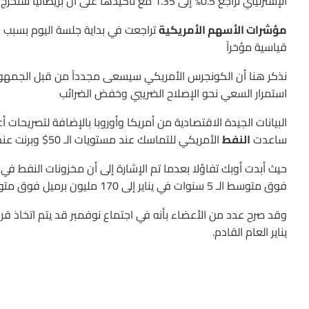
الإسترليني تراجع 0.5% إلى 1.35 مع تأكيدها على أن بريطانيا ستخرج من السوق الأوروبية المشتركة
مؤشرات الأسهم الأمريكية
تراجعت في بداية جلسة اليوم بسبب ه
قياسية مؤخراً
نذكر هنا أن الكونجرس الأمريكي سيسعى مجدداً من قبل الجمهوريي
استمرار السعي نحو الإصلاح الضريبي وخفض الضرائب
البيانات الجيدة الاقتصادية من أمريكا وأوروبا بالإضافة لتصريحات 
ساعدت
النفط
الأمريكي للتماسك عند مستويات الـ 50$ وبرنت عند 56$ للبرميل
فوق متوسط الـ 5 سنوات في يناير إلى 170 مليون برميل فوق متوسط الـ 5 سنوات في أغسطس
وقد صرح عدد من الأعضاء بأنه في اجتماع نوفمبر قد يتم اتخاذ قرا
يناير العام القادم.