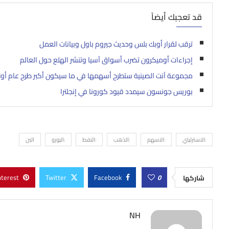
قد تعجبك أيضاً
ترقب لقرار أوبك بلس وحديث جيروم باول وبيانات العمل
إجراءات أوميكرون تضرب أسواق آسيا وتنشر الهلع حول العالم
مجموعة آنت الصينية ستطرح أسهمها في ما سيكون أكبر طرح عام أول
بوريس جونسون سيمدد قيود كورونا في إنجلترا
:الاسترليني
:الاسهم
:الذهب
:النفط
:اليورو
الين
nterest
Twitter
Facebook
0
شاركها
NH