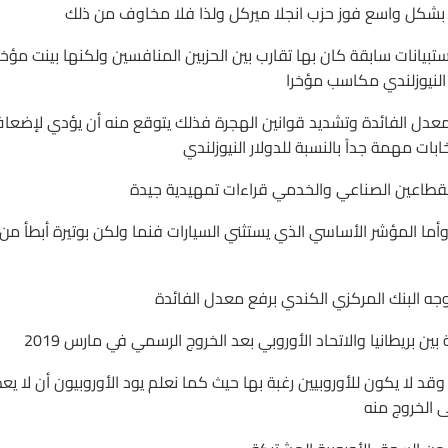
تبين بشكل واسع فوز حزب انجلا ميركل ولذا فلا مخاوف من ذلك
بيانات سابقة كان بها تقارب بين الحزبين المنافسين ولكنها بينت مؤخر
معدل الفائدة وتشديد قوانين الهجرة فذلك يتوقع منه أن يؤدي لإضعا
ابات مهمة جداً بالنسبة للدولار النيوزلندي
لقطاعين الصناعي والخدمي قراءات تمهيدية جيدة
وأما المؤشر الأساسي الذي يستثني السيارات فنما ولكن بوتيرة أبطأ من
ه البنك المركزي الكندي برفع معدل الفائدة
ين بريطانيا والاتحاد الأوروبي بعد الخروج الرسمي في مارس 2019
 لا يكون للأوروبيين رغبة بها حيث كما نعلم يود الأوروبيون أن لا يع
ى الخروج منه