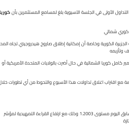
داول الأولى في الجلسة الآسيوية بلغ لمسامع المستثمرين بأن
كوريا
ل كوري شمالي
جزيرة الكورية وخاصة أن إمكانية إطلاق صاروخ هيدروجيني تجاه المح
ف وتأزيمه
ر كامل كوريا الشمالية في حال أضرت بالولايات المتحدة الأمريكية أو
لاونصة وخاصة مع اقتراب اغلاق تداولات هذا الأسبوع والتحوط من أي تطورات خلال
فقد ارتفع اليوم 0.22% الى 1.1965 وقد بلغ في وقت سابق اليوم مستوى 1.2003 وذلك مع ارتفاع القراءة التمهيدية لمؤشر
زة