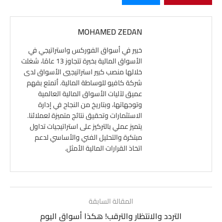
MOHAMED ZEDAN
خبير في أسواق الفوركس واستراتيجي في
الأسواق المالية بخبرة تتجاوز 13 عامًا، شغلت
خلالها منصب كبير استراتيجيي الأسواق لدى
شركة كافيو للوساطة المالية. أتمتع بفهم
عميق لآليات الأسواق المالية العالمية
وتوجهاتها، وبتاريخ من النجاح في إدارة
الاستثمارات وتحقيق نتائج متميزة لعملائنا.
يتميز عملي بالتركيز على استراتيجيات تداول
مبتكرة والتحليل الفني والأساسي لدعم
اتخاذ القرارات المالية الأمثل.
المقالة السابقة
التردد والانتظار والترقب! هكذا أسواق اليوم