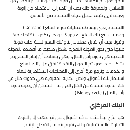
النمو ومن ثم الكساد، يجب أن نعرف ما هو التيسير الكمي من
الأساس. ولمعرفة ذلك يجب أن تنظر إلى الاقتصاد من زاوية
بعيدة لترى كيف تعمل عجلة الاقتصاد من الأساس.
الاقتصاد يعني ببساطة عمليات شراء السلع ( Demand )
وعمليات بيع تلك السلع ( Supply ) ولكي يكون الاقتصاد جيدًا
وقويًا يجب أن يقابل عمليات إنتاج تلك السلع نسبة طلب قوية
عليها حتى تدور العجلة النقدية بشكل صحيح. ما أقصده بالعجلة
النقدية هي دورة رأس المال، وهي ببساطة أن إنتاج السلع يتم
بشكل جيد، ومن ثم الأموال النقدية تنفق على تلك السلع
والخدمات وترجع مرة أخرى إلى القطاعات الاستثمارية ليعاد
استثمار تلك الأموال. ولكن الكارثة الحقيقية هي حدوث خلل في
تلك الدورة. لنتحدث عن الخلل الذي من الممكن أن يصيب دورة
رأس المال ( Money cycle )
البنك المركزي
هو الذي تبدأ عنده حركة الأموال، من ثم تذهب إلى البنوك
التجارية والاستثمارية والتي تقوم بتمويل القطاع الإنتاجي