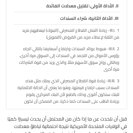
الأداة الأولى: تقليل معدلات الفائدة
الأداة الثانية: شراء السندات
1- زيادة ائتمان القطاع المصرفي (البنوك) ليعطيهم مزيد
من الثقة لإعطاء مزيد من القروض (التمويل)
2- هبوط عوائد السندات وارتفاع أسعارها بالتالي اتجاه
رؤوس الأموال من التجمد في السندات إلى السوق مرة أخرى،
وبالتالي رواج سوق الأسهم مثلاً والذي يزيد من قوة الشركات
مرة أخرى
3- زيادة قوة القطاع المصرفي الذي يملك مثل هذه
السندات بسبب ارتفاع قيمتها، وهو ما يعني أن الحالة الائتمانية
للبنك ستكون أقوى وذلك بالطبع لأن البنك المركزي يقوم
بزيادة الطلب على السندات كما ذكرنا. من الممكن أن تكون
بعضها سندات حكومية ومن الممكن أن تكون بعضها سندات
خاصة بالرهن العقاري أو ما شابه.
قبل أن نتحدث عن ما إذا كان من المحتمل أن يحدث تيسيرًا كميًا
في الولايات المتحدة الأمريكية نتيجة احتمالية تباطؤ معدلات