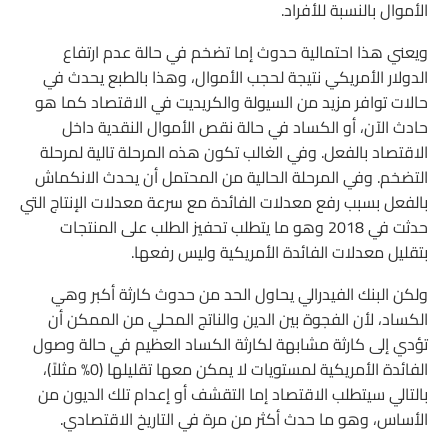
الأموال بالنسبة للأفراد.
ويعني هذا احتمالية حدوث إما تضخم في حالة عدم ارتفاع
الدولار الأمريكي نتيجة لحجب الأموال، وهذا بالطبع يحدث في
حالات توافر مزيد من السيولة والكريديت في الاقتصاد كما هو
حادث الآن، أو الكساد في حالة نقص الأموال النقدية داخل
الاقتصاد بالفعل. وفي الغالب تكون هذه المرحلة تالية لمرحلة
التضخم. وفي المرحلة الحالية من المحتمل أن يحدث الانكماش
بالفعل بسبب رفع معدلات الفائدة مع سرعة معدلات الإنتاج التي
حدثت في 2018 وهو ما يتطلب تحفيز الطلب على المنتجات
بتقليل معدلات الفائدة الأمريكية وليس رفعها.
ولكن البنك الفيدرالي يحاول الحد من حدوث كارثة أكبر وهي
الكساد، لأن الفجوة بين الدين والناتج المحلي من الممكن أن
تؤدي إلى كارثة مشابهة لكارثة الكساد العظيم في حالة وصول
الفائدة الأمريكية لمستويات لا يمكن معها تقليلها (0% مثلاً)،
بالتالي سيتطلب الاقتصاد إما التقشف أو إعدام تلك الديون من
الأساس، وهو ما حدث أكثر من مرة في التاريخ الاقتصادي.