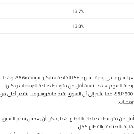
13.7%
13.8%
: تبلغ نسبة مضاعف الربحية أي سعر السهم على ربحية السهم P/E الخاصة بمايكروسوفت 36.6x، وهذا
رين على استعداد لدفع 36.6 ضعف من ربحية السهم. هذه النسبة أقل من متوسط صناعة البرمجيات ولكنها
مشابهة لمتوسط القطاع وأعلى قليلاً من متوسط مؤشر S&P 500، مما يشير إلى أن السوق يقيم مايكروسوفت بتقدير أعلى من
رمجيات.
مايكروسوفت هي 8.5%، وهي أقل من متوسط الصناعة والقطاع. هذا يمكن أن يعكس تقدير السوق 
ارنة بالصناعة والقطاع ككل.