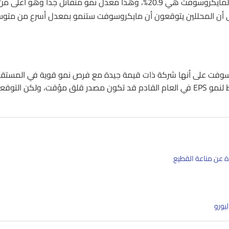
: توقعات نمو EPS لمايكروسوفت هي 20.9%، وهذا معدل نمو متفائل جداً وهو أعلى م
قطاع ومؤشر S&P 500. هذا يشير إلى أن المحللين يتوقعون أن مايكروسوفت ستنمو بمعدل أسرع من مت
يكروسوفت على أنها شركة ذات قيمة جيدة مع فرص نمو قوية في المستقب
خصوصاً في الأمد المتوسط إلى الطويل. النسبة الأقل من المتوسط لنمو EPS في العام القادم قد تكون مصدر قلق مؤقت، ولكن الت
ة عن مناعة القطيع
ليورو