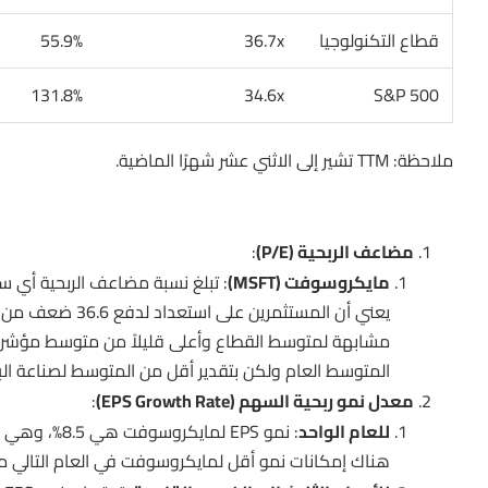
قطاع التكنولوجيا
36.7x
55.9%
131.8%
34.6x
S&P 500
ملاحظة: TTM تشير إلى الاثني عشر شهرًا الماضية.
مضاعف الربحية (P/E)
:
مايكروسوفت (MSFT)
يعني أن المستثم
المتوسط العام ولكن بتقدير أقل من المتوسط لصناعة الب
معدل نمو ربحية السهم (EPS Growth Rate)
:
للعام الواحد
: نمو EPS ل
هناك إمكانات نمو أقل لمايكروسوفت في العام التالي مق