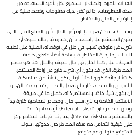
الفترات الأخيرة، ولكنك لن تستطيع بكل تأكيد الاستفادة من
هذه المعلومات، إذا لم تكن لديك معلومات وخطط مبنية عن
إدارة رأس المال والمخاطر.
وببساطة، يمكن تعريف إدارة رأس المال بأنها المبلغ المالي الذي
يكون المستثمر على استعداد أن يخسره في حالة حدوث أي
شيء غير متوقع، تسبب في خلل في توقعاته، المبنية على تحليله
للبيانات. إما إدارة المخاطر، فببساطة أيضاً، فتعني كيفية
السيطرة على هذا الخلل في حال حدوثه. والخلل هنا هو مصدر
المخاطرة، الذي قد يكون أي شيء خارج عن إرادة المستثمر،
كانتشار جائحة كورونا مثلاً، أو أن يكون ناشئًا عن ديناميكية
الأسواق والاقتصاد، كارتفاع معدل التضخم كما يحدث الآن، أو
أن يكون شيئًا خاصًا بالمستثمر ذاته، كخلل ما في طريقة
الاستثمار الخاصة به لأي سبب كان. ومصادر المخاطرة كثيرة جداً
ومنها مصادر خارجية (External risks)، أو مصادر خاصة
بالمستثمر ذاته (Internal risks). ومن ثم، فإدارة المخاطر تركز
على كيفية التعامل مع هذه المخاطر حين حدوثها، سواء
المتوقع منها أو غير متوقع.