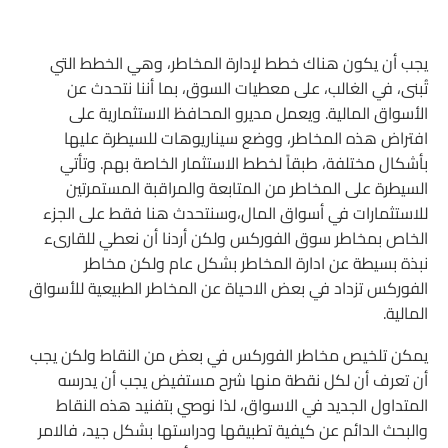
يجب أن يكون هناك خطط لإدارة المخاطر، وهي الخطط التي
تُبنى، في الغالب، على معطيات السوق، بما أننا نتحدث عن
الأسواق المالية. ويعمل مديرو المحافظ الاستثمارية على
افتراض هذه المخاطر، ووضع سيناريوهات للسيطرة عليها
بأشكال مختلفة، طبقاً لخطط الاستثمار الخاصة بهم. وتأتي
السيطرة على المخاطر من المتابعة والمراقبة المستمرتين
للاستثمارات في أسواق المال،وسنتحدث هنا فقط على الجزء
الخاص بمخاطر سوق الفوركس ولكن أردنا أن نعطي للقارىء
نبذة بسيطة عن ادارة المخاطر بشكل عام ولكن مخاطر
الفوركس تزداد في بعض الاحياة عن المخاطر الطبيعية للأسواق
المالية.
يمكن تلخيص مخاطر الفوركس في بعض من النقاط ولكن يجب
أن تعرف أن لكل نقطة منها شرح مستفيض يجب أن يدرسه
المتداول الجديد في الاسواق، لذا نوصي بتفنيد هذه النقاط
والبحث الدائم عن كيفية تطبيقها ودراستها بشكل جيد، فالامر