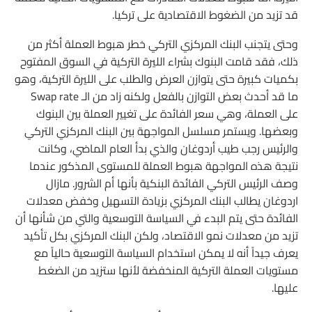
قد تزيد من الضغوط الاقتصادية على تركيا.
وحتى يتجنب البنك المركزي التركي خطر هبوط العملة أكثر من
ذلك، فقد قامت البنوك بشراء الليرة التركية في السوق المفتوح
بكميات كبيرة حتى يتوازن العرض والطلب على الليرة التركية، وهو
ما قد أحدث بعض التوازن بالفعل ولكنه زاد من الـ Swap rate
على العملة، وهي سعر الفائدة على تغيير العملة بين البنوك
وبعضها. ويستمر مسلسل المواجهة بين البنك المركزي التركي
والرئيس رجب طيب أردوغان والذي بدأ العام الماضي، وكانت
نتيجة هذه المواجهة هبوط العملة للمستوى المذكور عندما
وصف الرئيس التركي الفائدة البنكية بأنها أم الشرور. مازال
اردوغان يطالب البنك المركزي بزيادة التسهيل وخفض معدلات
الفائدة حتى يتم البدء في السياسة التوسعية والتي من شأنها أن
تزيد من معدلات نمو الاقتصاد، ولكن البنك المركزي بكل تأكيد
يعرف جيداً أنه لا يمكن استخدام السياسة التوسعية حالياً مع
مستويات العملة التركية المنخفضة لأنها ستزيد من الضغط
عليها.