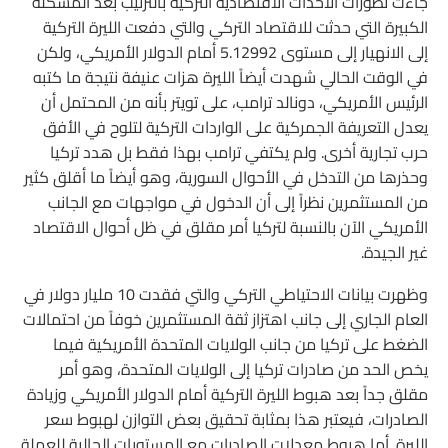
جاءت تطورات الأحداث الاقتصادية التركية بالترتيب بعد المشكلة
الكبيرة التي حدثت للاقتصاد التركي والتي دفعت الليرة التركية
إلى الانهيار إلى مستوى 5.12992 أمام الدولار الأمريكي، ولكن
في الوقت الحالي شهدت أيضاً الليرة هزات عنيفة نتيجة ما كتبه
الرئيس الأمريكي، دونالد ترامب، على تويتر بأنه من المحتمل أن
يعدل التعريفة الجمركية على الواردات التركية لتلوح في الأفق
حرب تجارية أخرى. ولم يكتفي ترامب بهذا فقط بل هدد تركيا
وحذرها من التدخل في الأحوال السورية، وهو أيضاً ما أقلق كثير
من المستثمرين نظراً إلى أن الدخول في مواجهات مع الجانب
الأمريكي الآن بالنسبة لتركيا أمر مقلق في ظل أحوال الاقتصاد
غير الجيدة.
وظهرت بيانات الاحتياطي التركي والتي فقدت 10 مليار دولار في
العام الجاري إلى جانب اهتزاز ثقة المستثمرين خوفاً من احتمالات
الضغط على تركيا من جانب الولايات المتحدة الأمريكية فيما
يخص الحد من صادرات تركيا إلى الولايات المتحدة، وهو أمر
مقلق جداً بعد هبوط الليرة التركية أمام الدولار الأمريكي وزيادة
الصادرات، فيعتبر هذا بمثابة تحقيق بعض التوازن لهبوط سعر
الليرة. أما هبوط معدلات الصادرات مع المستويات الحالية للعملة