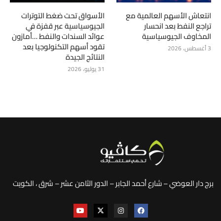
انتعاش الأسهم العالمية مع
الأسواق تحت ضغط التوترات
تراجع النفط بعد انحسار
الجيوسياسية عبر قفزة في
المخاوف الجيوسياسية
عوائد السندات والنفط …أمازون
تقود أسهم التكنولوجيا بعد
3 أغسطس، 2026
النتائج الجيدة
31 يوليو، 2026
برج دار العوضي – شارع أحمد الجابر – الدور الثامن عشر – شرق ، الكويت