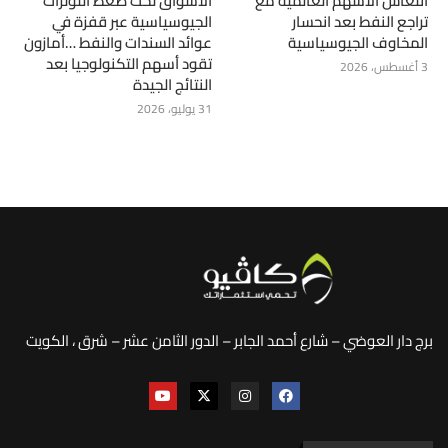
انتعاش الأسهم العالمية مع
الأسواق تحت ضغط التوترات
تراجع النفط بعد انحسار
الجيوسياسية عبر قفزة في
المخاوف الجيوسياسية
عوائد السندات والنفط …أمازون
تقود أسهم التكنولوجيا بعد
3 أغسطس، 2026
النتائج الجيدة
31 يوليو، 2026
برج دار العوضي – شارع أحمد الجابر – الدور الثامن عشر – شرق ، الكويت