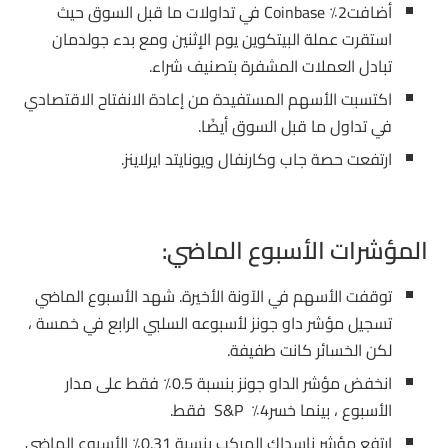
أضافت2٪ Coinbase في تداولات ما قبل السوق حيث
استقرت عملة البيتكوين يوم الإثنين ومع بدء جولدمان
تبادل العملات المشفرة بتصنيف شراء.
اكتسبت الأسهم المستفيدة من إعادة الانفتاح الاقتصادي
في تداول ما قبل السوق أيضًا.
ارتفعت حصة جاب وكارنفال ويونايتد ايرلاينز.
المؤشرات الأسبوع الماضي:
توقفت الأسهم في الآونة الأخيرة. شهد الأسبوع الماضي
تسجيل مؤشر داو جونز لأسبوعه السلبي الرابع في خمسة ،
لكن الخسائر كانت طفيفة.
انخفض مؤشر الداو جونز ​​بنسبة 0.5٪ فقط على مدار
الأسبوع ، بينما خسر4٪ S&P فقط.
ارتفع مؤشر ناسداك المركب بنسبة 0.31٪ الأسبوع الماضي