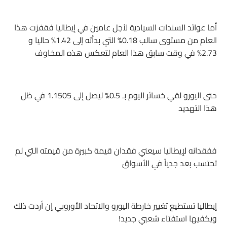
أما عوائد السندات السيادية لأجل عامين في إيطاليا فقفزت هذا
العام من مستوى سالب 0.18% التي بدأته إلى 1.42% حاليا و
2.73% في وقت سابق هذا العام لتعكس هذه المخاوف
حتى اليورو لقي خسائر اليوم بـ 0.5% ليصل إلى 1.1505 في ظل
هذا التهديد
ففقدانه لإيطاليا سيعني فقدان قيمة كبيرة من قيمته التي لم
تحتسب بعد جدياً في الأسواق
إيطاليا تستطيع تغيير خارطة اليورو والاتحاد الأوروبي إن أردت ذلك
ويكفيها استفتاء شعبي جديد!