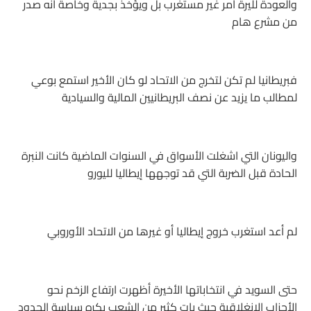
والعودة لليرة أمر غير مستغرب بل ويؤخذ بجدية وخاصة أنه صدر
من مشرع هام
فبريطانيا لم تكن لتخرج من الاتحاد لو كان الأخير استمع بوعي
لمطالب ما يزيد عن نصف البريطانيين المالية والسيادية
واليونان التي اشغلت الأسواق في السنوات الماضية كانت النبرة
الحادة قبل الضربة التي قد توجهها إيطاليا لليورو
لم أعد استغرب خروج إيطاليا أو غيرها من الاتحاد الأوروبي
حتى السويد في انتخاباتها الأخيرة أظهرت ارتفاع الزخم نحو
الأحزاب الإنغلاقية حيث بات كثير من الشعب يكره سياسة الحدود