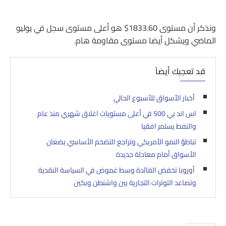
ونذكر أن مستوى 1833.60$ هو أعلى مستوى سجل في يوليو
الماضي ويشكل أيضا مستوى مقاومة هام.
قد تعجبك أيضاً
أخبار الأسواق للأسبوع الحالي
اس اند بي 500 في أعلى مستويات اغلاق شهري منذ عام
والنفط يستمر افقيا
تباطؤ النمو الأمريكي وتراجع التضخم الأساسي يضعان
الأسواق أمام معادلة جديدة
أوروبا تخفض الفائدة وسط غموض في السياسة النقدية
وتصاعد التوترات التجارية بين واشنطن وبكين