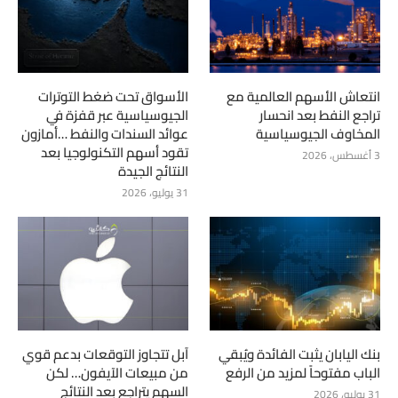
انتعاش الأسهم العالمية مع
الأسواق تحت ضغط التوترات
تراجع النفط بعد انحسار
الجيوسياسية عبر قفزة في
المخاوف الجيوسياسية
عوائد السندات والنفط …أمازون
تقود أسهم التكنولوجيا بعد
3 أغسطس، 2026
النتائج الجيدة
31 يوليو، 2026
بنك اليابان يثبت الفائدة ويُبقي
آبل تتجاوز التوقعات بدعم قوي
الباب مفتوحاً لمزيد من الرفع
من مبيعات الآيفون… لكن
السهم يتراجع بعد النتائج
31 يوليو، 2026