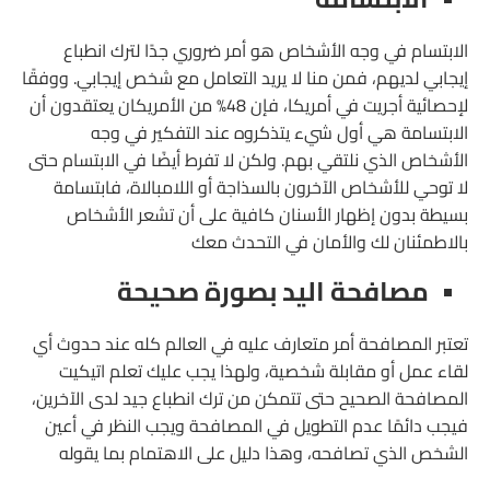
الابتسام في وجه الأشخاص هو أمر ضروري جدًا لترك انطباع
إيجابي لديهم، فمن منا لا يريد التعامل مع شخص إيجابي. ووفقًا
لإحصائية أجريت في أمريكا، فإن 48% من الأمريكان يعتقدون أن
الابتسامة هي أول شيء يتذكروه عند التفكير في وجه
الأشخاص الذي نلتقي بهم. ولكن لا تفرط أيضًا في الابتسام حتى
لا توحي للأشخاص الآخرون بالسذاجة أو اللامبالاة، فابتسامة
بسيطة بدون إظهار الأسنان كافية على أن تشعر الأشخاص
بالاطمئنان لك والأمان في التحدث معك
مصافحة اليد بصورة صحيحة
تعتبر المصافحة أمر متعارف عليه في العالم كله عند حدوث أي
لقاء عمل أو مقابلة شخصية، ولهذا يجب عليك تعلم اتيكيت
المصافحة الصحيح حتى تتمكن من ترك انطباع جيد لدى الآخرين،
فيجب دائمًا عدم التطويل في المصافحة ويجب النظر في أعين
الشخص الذي تصافحه، وهذا دليل على الاهتمام بما يقوله