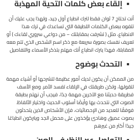
إلقاء بعض كلمات التحية المهذبة
أنت تحتاج 7 ثوان فقط لترك انطباع أول جيد، ولهذا يجب عليك أن
تتفوه ببعض الكلمات اللطيفة التي تساعدك في ترك هذا
الانطباع، مثل ( تشرفت بمقابلتك – من دواعي سروري لقاءك ) أو
تعريف نفسك بصورة سريعة مع ذكر اسم الشخص الذي تتم معه
المقابلة، فهذا يترك انطباع أنك مهتم بتذكر الأسماء والتفاصيل
التحدث بوضوح
من الممكن أن يكون لديك أمور عظيمة لتشرحها أو أشياء مهمة
لتقولها، ولكن طريقتك في الإلقاء تفسد الأمر. ومع الأسف
فطريقة حديثنا مع الآخرين مهمة جدًا، فيجب أن نهتم بطبقة
الصوت التي نتحدث بها وأيضًا أسلوب الحديث واختيار الألفاظ.
فوفقًا للعديد من الإحصائيات، فإن الأشخاص الذين يتحدثون
بصوت عميق وهادئ يؤخذون على محمل الجد ويتركون انطباعًا
جيدًا أكثر من غيرهم
التواصل عبر النظر في العين