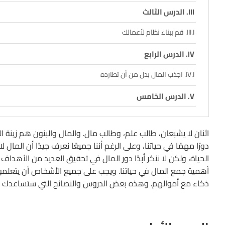
الدرس الثالث
قم ببناء نظام لأعمالك
الدرس الرابع
اجذب المال بدل من أن تطارده
الدرس الخامس
كن مسؤولاً وقابلاً للتقييم
اثنان لا يشبعان، طالب علم، وطالب مال. والمال والبنون هم زينة ا
الدرس السادس
دورًا مهمًا في حياتنا، وعلى الرغم أننا جميعًا نعرف جيدًا أن ال
الحياة، ولكن لا ننكر أبدًا دور المال في تحقيق العديد من الأهداف ا
ركز على كيفية تنفيذ الفكرة وليس الفكرة في حد ذاتها
أهمية جمع المال في حياتنا. ويجب على جميع الأشخاص أن يتعلمو
الدرس السابع
ذكاء مع أموالهم. وهذه بعض الدروس والنصائح التي ستساعدك في
التركيز وعدم التشتت