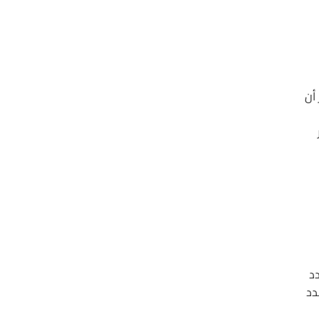
أن
د
دد