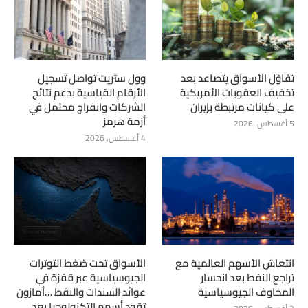
تفاؤل الأسواق يتصاعد بعد
وول ستريت تواصل تسجيل
تخفيف العقوبات الأمريكية
الأرقام القياسية بدعم نتائج
على كيانات مرتبطة بإيران
الشركات وانفراج محتمل في
أزمة هرمز
5 أغسطس، 2026
4 أغسطس، 2026
انتعاش الأسهم العالمية مع
الأسواق تحت ضغط التوترات
تراجع النفط بعد انحسار
الجيوسياسية عبر قفزة في
المخاوف الجيوسياسية
عوائد السندات والنفط …أمازون
تقود أسهم التكنولوجيا بعد