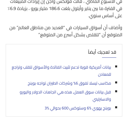
في الأسبوع الماضي ، قالت فولكس واجن إن إيرادات المبيعات
في الفترة ما بين يناير وأيلول بلغت 186.6 مليار يورو ، بزيادة 6.9٪
على أساس سنوي.
وأضاف أن أسواق السيارات في “العديد من مناطق العالم” من
المتوقع أن “تتقلص بشكل أسرع من المتوقع.”
قد تعجبك أيضاً
بيانات أمريكية قوية تدعم تثبيت الفائدة والأسواق تتقلب وتراجع
للمعادن
مكاسب تيسلا تفوق 6% وشركات الطيران تواجه بوينج
قبل بيانات سوق العمل, هذه هي اتجاهات الدولار واليورو
والاسترليني
بوينج يهوي 6‎%‎ وستوكس 600 بحوالي 3‎%‎