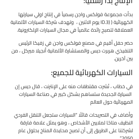
الإنتاج بدأ رسميًا:
بدأت مجموعة فولكس واجن رسمياً في إنتاج اولي سيارتها
الكهربائية ( (ID.3 يوم الاثنين ، وتهدف شركة السيارات الألمانية
العملاقة لتصبح رائدة عالمياً في مجال السيارات الإلكترونية.
حضر حفل أقيم في مصنع فولكس واجن في زفيكا الرئيس
التنفيذي هربرت ديس والمستشارة الألمانية أنجيلا ميركل ، من
بين آخرين.
السيارات الكهربائية للجميع:
في خطاب ، نُشرت مقتطفات منه على الإنترنت ، قال ديس إن
السيارة الجديدة ستساهم بشكل كبير في صناعة السيارات
المهربائية حول العالم
وأضاف في التصريحات قائلًا “السيارات ستجعل التنقل الفردي
النظيف متاحًا لملايين الأشخاص ، وهو يمثل علامة فارقة
لشركتنا على الطريق إلى أن تصبح محايدة المناخ بحلول عام
2050”