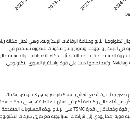
لموصلات التايوانية (TSMC) عملاقاً في مجال تكنولوجيا النانو وصناعة الرقاقات الإلكترونية، وهي تحتل مكانة ري
 المتكاملة في العالم. تتمتع TSMC بسمعة طيبة في الابتكار والجودة، وتقوم بإنتاج مكونات متطورة تُستخدم في
الأجهزة المستخدمة في مجالات مثل الذكاء الاصطناعي والحوسبة عالي
الأداء. الشركة تعتبر شريكاً أساسياً لعلامات تجارية كبرى مثل Apple وNvidia، ويُعد نجاحها دليلاً على قوة واستقرار السوق التكنولوجي
TSMC تشتهر بتطوير وإنتاج شرائح بتقنيات تصنيع متطورة وذات حجم صغير جدًا، حيث تُصنع شرائح بدقة 5 نانومتر وحتى 3 نانومتر، وهناك
ائح فائقة الصغر تُمكّن من أداء عالي وكفاءة أكبر في استهلاك الطاقة، وهي ميزة حاسمة
في صناعة الإلكترونيات حيث يتطلب السوق أجهزة أصغر حجمًا وأكثر قوة وكفاءة. إن قدرة TSMC على الإنتاج بهذه المستويات الم
ة قوية، مما يؤدي إلى شراكات استراتيجية مع كبرى شركات التكنولوجي