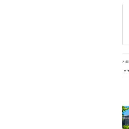
الية
خم.