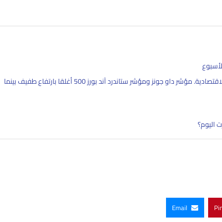
لأسبوع
وسط تقلبات مستمرة بسبب مخاوف الذكاء الاصطناعي والتوقعات الاقتصادية. مؤشر داو جونز ومؤشر ستاندرد آند بورز 500 أغلقا بارتفاع طفيف بينما
ت اليوم؟
Email
Pi