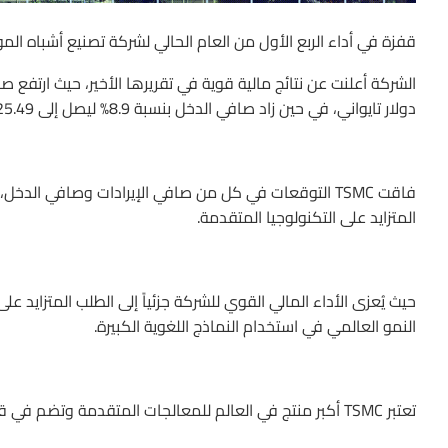
قفزة في أداء الربع الأول من العام الحالي لشركة تصنيع أشباه الموصلات ا
دولار تايواني، في حين زاد صافي الدخل بنسبة 8.9% ليصل إلى 225.49 مليار دولار تايواني.
فاقت TSMC التوقعات في كل من صافي الإيرادات وصافي ال
المتزايد على التكنولوجيا المتقدمة.
حيث يُعزى الأداء المالي القوي للشركة جزئياً إلى الطلب المتزاي
النمو العالمي في استخدام النماذج اللغوية الكبيرة.
تعتبر TSMC أكبر منتج في العالم للمعالجات المتقدمة وتضم في قائمة عملائها شركات كبرى مثل Nvidia وApple.