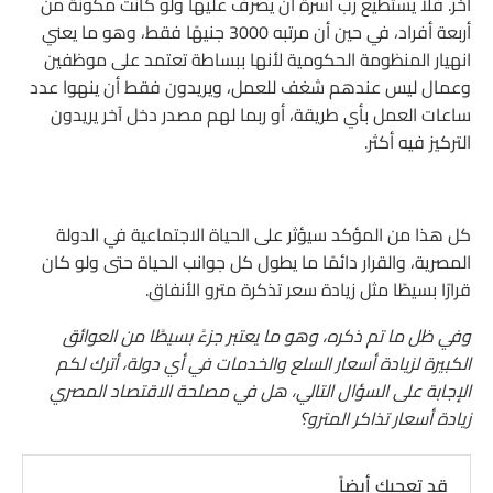
آخر. فلا يستطيع رب أسرة أن يصرف عليها ولو كانت مكونة من
أربعة أفراد، في حين أن مرتبه 3000 جنيهًا فقط، وهو ما يعني
انهيار المنظومة الحكومية لأنها ببساطة تعتمد على موظفين
وعمال ليس عندهم شغف للعمل، ويريدون فقط أن ينهوا عدد
ساعات العمل بأي طريقة، أو ربما لهم مصدر دخل آخر يريدون
التركيز فيه أكثر.
كل هذا من المؤكد سيؤثر على الحياة الاجتماعية في الدولة
المصرية، والقرار دائمًا ما يطول كل جوانب الحياة حتى ولو كان
قرارًا بسيطًا مثل زيادة سعر تذكرة مترو الأنفاق.
وفي ظل ما تم ذكره، وهو ما يعتبر جزءً بسيطًا من العوائق
الكبيرة لزيادة أسعار السلع والخدمات في أي دولة، أترك لكم
الإجابة على السؤال التالي، هل في مصلحة الاقتصاد المصري
زيادة أسعار تذاكر المترو؟
قد تعجبك أيضاً