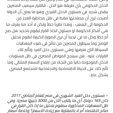
الدخل الحكومي بأي طريقة هو الحل ، فالقرار سيصيب المصرين
بنقص شديد في مستوى الدخل الفردي وهو ما يعني أن الدولة
أصبحت ترى أن مصلحتها فقط في نقل مخاطرة العجز من
الحكومة الى الشعب ، وهذا نظرياً خطاً ولكن لا أحد منا يعرف ما
هي أفكار الحكومة او مسئول اتخاذ القرار ليقوم بتحديد هل صح
أم خطا وكل ما في ايدينا أن نرى الصورة الكبيرة لنقوم بتحليل
الوضح وما سيطول المصرين من نتائج في ضوء المعطيات
البسيطة التي نعرفها وهي مستوى دخل الفرد وتأثير تلك
القرارات عليه ، هل سينجح المواطن المصري في ظل مستويات
الدخل الموجودة حالياً من النجاه من ارتفاع الاسعار المتتالي وما
تأثير ذلك على الحياة الاقتصادية والاجتماعية للمجتمع المصري
بشكل عام .
– مستوى دخل الفرد الشهري في مصر للعام الماضي 2017
كان 165 دولارًا، أي ما يقارب الآن من 3000 جنيهًا مصريًا. وفي
ظل المعطيات المذكورة سنقوم بتحليل ما إذا كان القرار في
صالح الاقتصاد أم لا بالمقارنة مع زيادة الأسعار؟ وخاصة أسعار