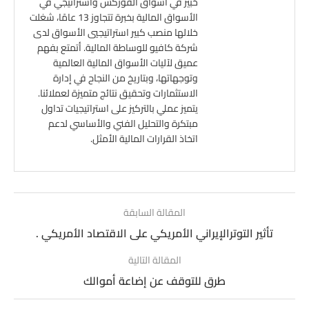
خبير في أسواق الفوركس واستراتيجي في
الأسواق المالية بخبرة تتجاوز 13 عامًا، شغلت
خلالها منصب كبير استراتيجيي الأسواق لدى
شركة كافيو للوساطة المالية. أتمتع بفهم
عميق لآليات الأسواق المالية العالمية
وتوجهاتها، وبتاريخ من النجاح في إدارة
الاستثمارات وتحقيق نتائج متميزة لعملائنا.
يتميز عملي بالتركيز على استراتيجيات تداول
مبتكرة والتحليل الفني والأساسي لدعم
اتخاذ القرارات المالية الأمثل.
المقالة السابقة
تأثير التوترالإيراني الأمريكي على الاقتصاد الأمريكي .
المقالة التالية
طرق للتوقف عن إضاعة أموالك