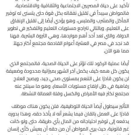
تأكيد على حياة المصريين الاجتماعية والثقافية والاقتصادية،
فالمواطن سيبدأ في تقليل نفقاته بكل قوة حتى يتسنى له توفير
المأكل والمشرب والملبس، وهو يؤدي أيضًا إلى تقليل الإنفاق
على التعليم، وبالتالي تتراجع مستويات التعليم والتفكير في تطوير
الدولة، والتي تعد أحد أهم مواردها، وهي الثروة البشرية. فهنا
قد نجد في مصر في العشرة أعوام القادمة مجتمع أكثر جهلاً
مما هو الآن.
أيضًا عملية الركود تلك تؤثر على الحياة الصحية، فالمجتمع الذي
يكون كل همه كيف يكمل آخر الشهر بميزانية محدودة وضعيفة
لن يكون قادرًا على التنعم بمستوى صحي جيد، ويصبح العلاج
رفاهية في ظل ارتفاع مستويات الأسعار، وهو ما سينتج عنه
مجتمع تكثر فيه الأمراض والكسل وقلة العمالة النشطة.
التأثير سيطول أيضاً الحياة التوظيفية، فلن يكون هناك موظف
قادرًا على العمل باتقان فيما يشعر أنه لا يأخذ حقه، وهذا بدوره
يدفعه إلى توفير احتياجاته من المال بأي طريقة، حتى ولو كانت
غير قانونية، حيث يرى المواطن أن من حقه أن يعيش كأي إنسان