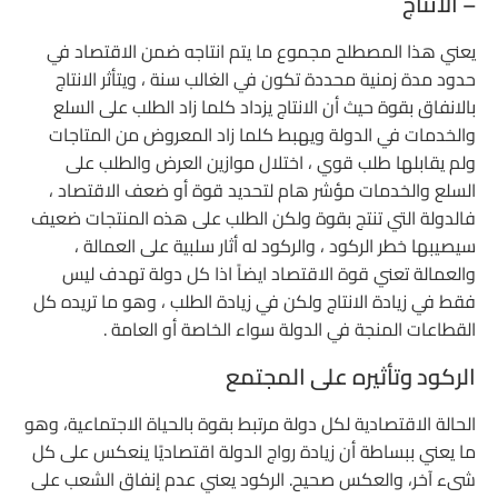
– الانتاج
يعني هذا المصطلح مجموع ما يتم انتاجه ضمن الاقتصاد في
حدود مدة زمنية محددة تكون في الغالب سنة ، ويتأثر الانتاج
بالانفاق بقوة حيث أن الانتاج يزداد كلما زاد الطلب على السلع
والخدمات في الدولة ويهبط كلما زاد المعروض من المتاجات
ولم يقابلها طلب قوي ، اختلال موازين العرض والطلب على
السلع والخدمات مؤشر هام لتحديد قوة أو ضعف الاقتصاد ،
فالدولة التي تنتج بقوة ولكن الطلب على هذه المنتجات ضعيف
سيصيبها خطر الركود ، والركود له أثار سلبية على العمالة ،
والعمالة تعني قوة الاقتصاد ايضاً اذا كل دولة تهدف ليس
فقط في زيادة الانتاج ولكن في زيادة الطلب ، وهو ما تريده كل
القطاعات المنجة في الدولة سواء الخاصة أو العامة .
الركود وتأثيره على المجتمع
الحالة الاقتصادية لكل دولة مرتبط بقوة بالحياة الاجتماعية، وهو
ما يعني ببساطة أن زيادة رواج الدولة اقتصاديًا ينعكس على كل
شىء آخر، والعكس صحيح. الركود يعني عدم إنفاق الشعب على