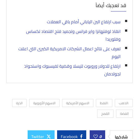
قد تعجبك أيضاً
سبب ارتفاع الين الياباني أمام باقي العملات
انقاذ لوفتهانزا واير فرانس وتجميد فتح اقتصاد تكساس
وفلوريدا
تعرف على نتائج اعمال الشركات الامريكية الكبرى التي اعلنت
اليوم
ارتفاع للدولار وروبوت لتيسلا وقضية لفيسبوك واستحواذ
لجولدمان
:الذهب
:النفط
الاسهم الأمريكية
الاسهم الأوروبية
الذرة
الفضة
القمح
Twitter
Facebook
0
شاركها