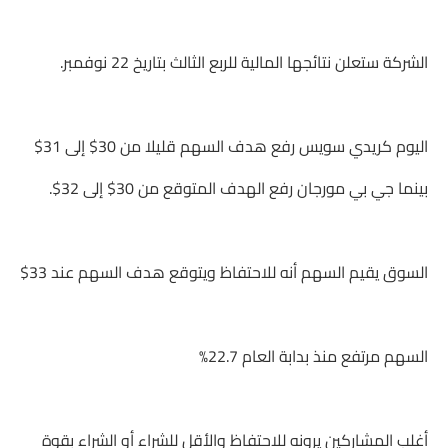
الشركة ستعلن نتائجها المالية للربع الثالث بتاريخ 22 نوفمبر.
اليوم كريدي سويس رفع هدف السهم قليلا من 30$ إلى 31$
بينما جي بي مورجان رفع الهدف المتوقع من 30$ إلى 32$.
السوق يقيم السهم أنه للاحتفاظ ويتوقع هدف السهم عند 33$
السهم مرتفع منذ بدابة العام 22.7%
أغلب المشاركين يرونه للاحتفاظ والأقل للشراء أو الشراء بقوة