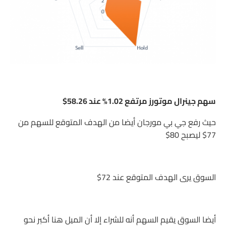
سهم جينرال موتورز مرتفع 1.02% عند 58.26$
حيث رفع جي بي مورجان أيضا من الهدف المتوقع للسهم من
77$ ليصبح 80$
السوق يرى الهدف المتوقع عند 72$
أيضا السوق يقيم السهم أنه للشراء إلا أن الميل هنا أكبر نحو