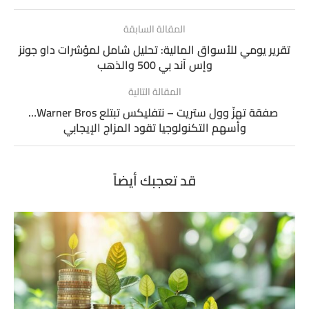
المقالة السابقة
تقرير يومي للأسواق المالية: تحليل شامل لمؤشرات داو جونز
وإس آند بي 500 والذهب
المقالة التالية
صفقة تهزّ وول ستريت – نتفليكس تبتلع Warner Bros…
وأسهم التكنولوجيا تقود المزاج الإيجابي
قد تعجبك أيضاً