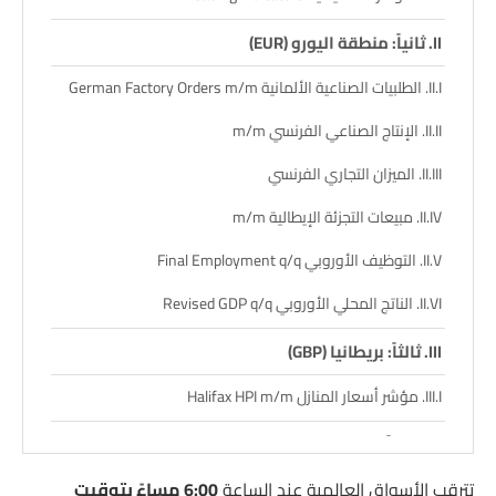
ثانياً: منطقة اليورو (EUR)
الطلبيات الصناعية الألمانية German Factory Orders m/m
الإنتاج الصناعي الفرنسي m/m
الميزان التجاري الفرنسي
مبيعات التجزئة الإيطالية m/m
التوظيف الأوروبي Final Employment q/q
الناتج المحلي الأوروبي Revised GDP q/q
ثالثاً: بريطانيا (GBP)
مؤشر أسعار المنازل Halifax HPI m/m
رابعاً: سويسرا (CHF)
تترقب الأسواق العالمية عند الساعة
6:00 مساءً بتوقيت
احتياطي العملات الأجنبية