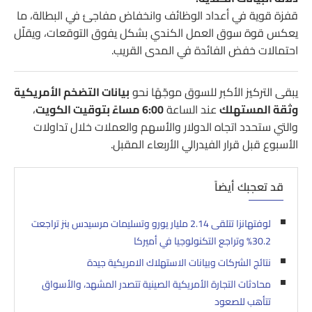
قفزة قوية في أعداد الوظائف وانخفاض مفاجئ في البطالة، ما
يعكس قوة سوق العمل الكندي بشكل يفوق التوقعات، ويقلّل
احتمالات خفض الفائدة في المدى القريب.
يبقى التركيز الأكبر للسوق موجّهًا نحو
بيانات التضخم الأمريكية
وثقة المستهلك
عند الساعة
6:00 مساءً بتوقيت الكويت
،
والتي ستحدد اتجاه الدولار والأسهم والعملات خلال تداولات
الأسبوع قبل قرار الفيدرالي الأربعاء المقبل.
قد تعجبك أيضاً
لوفتهانزا تتلقى 2.14 مليار يورو وتسليمات مرسيدس بنز تراجعت
30.2% وتراجع التكنولوجيا في أميركا
نتائج الشركات وبيانات الاستهلاك الامريكية جيدة
محادثات التجارة الأمريكية الصينية تتصدر المشهد، والأسواق
تتأهب للصعود