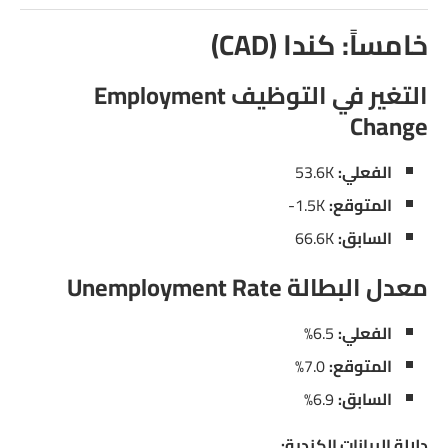
خامساً: كندا (CAD)
التغير في التوظيف Employment
Change
الفعلي:
53.6K
المتوقع:
‎-1.5K
السابق:
66.6K
معدل البطالة Unemployment Rate
الفعلي:
6.5%
المتوقع:
7.0%
السابق:
6.9%
دلالة البيانات الكندية: