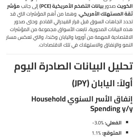
الكويت
صدور
بيانات التضخم الأمريكية (PCE)
إلى جانب
مؤشر
خامساً: كندا (CAD)
ثقة المستهلك الأمريكي
، وهما من أهم المؤشرات التي قد
تحدد اتجاهات السوق قبل قرار الفيدرالي القادم. وحتى صدور
التغير في التوظيف Employment Change
هذه البيانات المحورية، تابعت الأسواق مجموعة من المؤشرات
معدل البطالة Unemployment Rate
الاقتصادية المهمة من أوروبا واليابان وكندا، والتي تعكس مسار
النمو والإنفاق والاستهلاك في تلك الاقتصادات.
تحليل البيانات الصادرة اليوم
أولاً: اليابان (JPY)
إنفاق الأسر السنوي Household
Spending y/y
الفعلي:
‎-3.0%
المتوقع:
‎1.1%