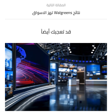
المقالة التالية
نتائج Walgreens تهز الاسواق
قد تعجبك أيضاً