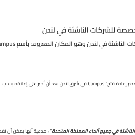
صة للشركات الناشئة في لندن
ناشئة في لندن وهو المكان المعروف بأسم Campus
أعلن عملاق التكنولوجيا في وادي السيليكون يوم الاثنين أنه قرر “عدم إعادة فتح” Campus في شرق لندن بعد أن أجبر على إغلاقه بسبب
لناشئة في جميع أنحاء المملكة المتحدة
” ، مدعية أنها يمكن أن تقد