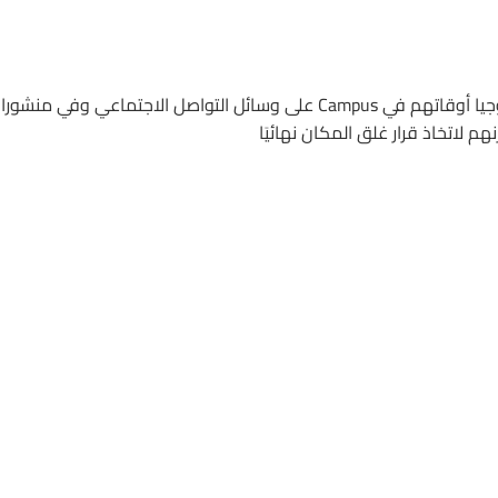
استذكر رواد الأعمال والمطورون والمستثمرون في مجال التكنولوجيا أوقاتهم في Campus على وسائل التواصل الاجتماعي وفي منش
 لاتخاذ قرار غلق المكان نهائيَا