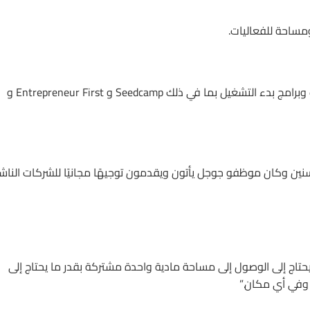
ساحة للفعاليات.
تم استخدامه من قبل مجموعة متنوعة من برامج المسرعات وبرامج بدء التشغيل بما في ذلك Seedcamp و Entrepreneur First و
نين وكان موظفو جوجل يأتون ويقدمون توجيهًا مجانيًا للشركات الناشئ
تاج إلى الوصول إلى مساحة مادية واحدة مشتركة بقدر ما يحتاج إلى
 وفي أي مكان.”