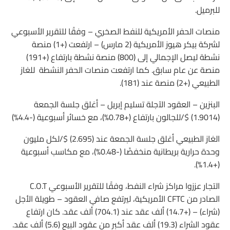
للبرميل.
منصات الحفر الأمريكية للنفط الصخري – وفقًا للتقرير الأسبوعي
لشركة بيكر هيوز الأمريكية (2 مارس) – ارتفعت (+1) منصة
نشطة ليصل الإجمالي إلى (800) منصة نشطة بارتفاع (+191)
منصة عن عام سابق. كما ارتفعت منصات الحفر النشطة للغاز
الطبيعي (+2) منصة عند (181).
البنزين – العقود الآجلة تسليم إبريل – أغلق جلسة الجمعة
(1.9014) $/للجالون بارتفاع (+0.78%)، مع خسائر أسبوعية (-4.4%)
الغاز الطبيعي أغلق جلسة الجمعة عند (2.695) $/لكل مليون
وحدة حرارية بريطانية منخفضًا (-0.48%)، مع مكاسب أسبوعية
(+1.4%).
التجار عززوا مراكز شراء النفط، وفقًا للتقرير الأسبوعي C.O.T
الصادر من CFTC الأمريكية، ليرتفع صافي العقود – طويلة الأجل
(شراء) – (+14.7) ألف عقد عند (704.1) ألف عقد. كان ارتفاع
عقود الشراء (19.3) ألف عقد أكبر من عقود البيع (5.6) ألف عقد.