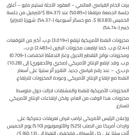
برنت الخام القياسي العالمي – العقود الآجلة تسليم مايو – أغلق
جلسة الجمعة مرتفعًا (+0.85%) عند (64.37) $/للبرميل من جلسة
الخميس (63.83) $، مع خسائر أسبوعية (-4.37%). شهريًا (فبراير)
خسر (-4.74%).
مخزونات النفط الأمريكية ترتفع (+3.019) م.ب. أكبر من التوقعات
(+2.4) م.ب. كما ارتفعت مخزونات البنزين (+2.483) م.ب.،
ومخزونات نواتج التقطير (الديزل وغاز التدفئة) انخفضت (-0.709)
م.ب. وقد ارتفع الإنتاج الأمريكي (صخري والأحفوري) إلى (10.28)
م.ب.ي. – عند رقم قياسي جديد. التقرير أثر سلبيًا على أسعار
النفط مع ارتفاع الإنتاج الأمريكي وعودة المخزونات للارتفاع.
المخزونات الأمريكية للنفط والمشتقات لازالت حول متوسط
مخزونات هذا الوقت من العام، ولكن ارتفاعات الإنتاج الأمريكي
تتسارع.
وإعلان الرئيس الأمريكي ترامب فرض تعريفات جمركية على
واردات أمريكا من الصلب (25%) والألومونيوم (10%) يوم الخميس
أثرت سلبًا على كل الأسواق، فانخفض النفط إلى (60.13) $/