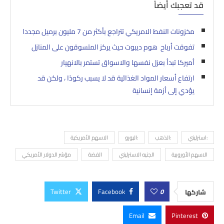
قد تعجبك أيضاً
مخزونات النفط الامريكي تتراجع بأكثر من 7 مليون برميل مجددا
تفوقت أرباح هوم ديبوت حيث يركز المتسوقون على المنازل
أميركا تبدأ بعزل نفسها والاسواق تستمر بالانهيار
ارتفاع أسعار المواد الغذائية قد لا يسبب ركودًا ، ولكن قد
يؤدي إلى أزمة إنسانية
:استرليني
:الذهب
:اليورو
الاسهم الأمريكية
الاسهم الأوروبية
الجنيه الاسترليني
الفضة
مؤشر الدولار الأمريكي
Twitter
Facebook
0
شاركها
Email
Pinterest