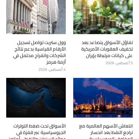
تفاؤل الأسواق يتصاعد بعد
وول ستريت تواصل تسجيل
تخفيف العقوبات الأمريكية
الأرقام القياسية بدعم نتائج
على كيانات مرتبطة بإيران
الشركات وانفراج محتمل في
أزمة هرمز
5 أغسطس، 2026
4 أغسطس، 2026
انتعاش الأسهم العالمية مع
الأسواق تحت ضغط التوترات
تراجع النفط بعد انحسار
الجيوسياسية عبر قفزة في
المخاوف الجيوسياسية
عوائد السندات والنفط …أمازون