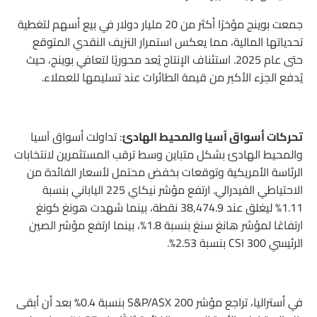
جمعت بوينج مؤخرًا أكثر من 20 مليار دولار في بيع أسهم لتغطية
تحدياتها المالية، مما يعكس استمرار النزيف النقدي المتوقع
حتى عام 2025. استئناف الإنتاج يُعد محوريًا لتعافي بوينج، حيث
يُدفع الجزء الأكبر من قيمة الطائرات عند تسليمها للعملاء.
تحركات أسواق آسيا والمحيط الهادئ
: تداولت أسواق آسيا
والمحيط الهادئ بشكل متباين وسط ترقب المستثمرين لانتخابات
الرئاسة الأمريكية وتوقعات بخفض محتمل لأسعار الفائدة من
الاحتياطي الفيدرالي. ارتفع مؤشر نيكاي 225 الياباني بنسبة
1.11% ليغلق عند 38,474.9 نقطة، بينما شهدت هونغ كونغ
ارتفاعًا لمؤشر هانغ سنغ بنسبة 1.8%، بينما ارتفع مؤشر الصين
الرئيسي CSI 300 بنسبة 2.53%.
في أستراليا، تراجع مؤشر S&P/ASX 200 بنسبة 0.4% بعد أن أبقى