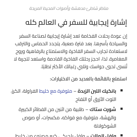
مناظر شاطئ مدهشة وأصوات المحيط المريحة
إشارة إيجابية للسفر في العالم كله
إن عودة رحلات الفخامة تعد إشارة إيجابية لصناعة السفر
والسياحة بأسرها. بعد فترة صعبة، يتجدد الحماس والترقب
لاستعادة تجارب السفر الفاخرة والاستمتاع بالرفاهية وروح
المغامرة. لذا، احجز رحلتك الفاخرة القادمة واستعد لتجربة لا
تُنسى تحيي حواسك وتلبي رغباتك الأكثر تطلبًا.
استمتع بالقائمة بالعديد من الاختيارات:
بانكيك اللبن الزبدة
–
متوفرة مع خليط
الفراولة، الكرز،
التوت الأزرق أو التفاح
شورت ستاك
– طلبية من اثنين من الفطائر الكبيرة
والهشة، متوفرة مع فواكه، مكسرات، أو صوص
الشوكولاتة
وافل المالت
– وافل بلجيكي كبير مصنوع من خليط