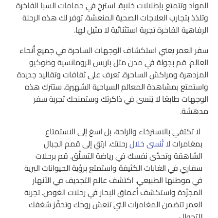
المواد وتتمتع بإطلالات خلابة. استرخِ في حمامات السبا الفاخرة
وتلذذ بتجارب العلاجات الصحية المنعشة. توفر لك هذه الرحلة
الرفاهية الفاخرة تجربة استثنائية لا مثيل لها.
سفر العمر يعني استكشاف الوجهات الساحرة في جميع أنحاء
العالم. قم بجولة في مدن مثل باريس الرومانسية وطوكيو
المزدهرة ومراكش الساحرة. تعرف على ثقافات وتقاليد جديدة
واستمتع بمشاهدة المعالم السياحية الشهيرة. ستترك هذه
الوجهات طابعًا لا يُنسى في ذاكرتك وستمنحك تجربة سفر
مدهشة.
لا تكتفي بالاسترخاء والراحة، بل اسعَ إلى الاستمتاع
بمغامرات
لا تُنسى خلال
رحلتك. ارتقِ إلى قمم الجبال
الشاهقة وتحدَّى نفسك في رياضة التسلَّق. قم برحلات
سفاري في الغابات الكثيفة واستمتع برؤية الحيوانات البرية
في موطنها الطبيعي. اكتشف عالم التجديف في الأنهار
المجرَّدة واستكشف أعماق البحار في رحلات الغوص. تجربة
العمر تتضمن المغامرات التي تنعش روحك وتحفِّز شغفك
للتجوال.