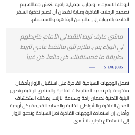
لروحك الاسترخاء، وتجارب تجميلية راقية تنعش جمالك. يتم
تصميم الرحلات الفاخرة بعناية لضمان أن تصبح تذكرة السفر
الخاصة بك بوابة إلى عالم من الرفاهية والاستجمام.
ماشي عارف تربط النقط لي الأمام، كتربطهم
لي الوراء بس. فلازم تثق فالنقط غادي تتربط
بطريقة ما فمستقبلك. كن جائعاً. كن غبياً
STEVE JOBS
تعمل الوجهات السياحية الفاخرة على استقبال الزوار بأحضان
مفتوحة. يتم تجديد المنتجعات الفاخرة والفنادق الراقية وتطوير
البنية التحتية لضمان راحة وسلامة النزلاء. يمكنك استكشاف
المدن الفاخرة والشواطئ الخلابة والمعابد القديمة بكل أريحية
وأمان. إن استعادة الوجهات الفاخرة تعزز السياحة وتدعو الزوار
إلى الاستمتاع بتجارب لا تُنسى.