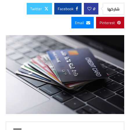
Twitter
Facebook
0
شاركها
Email
Pinterest