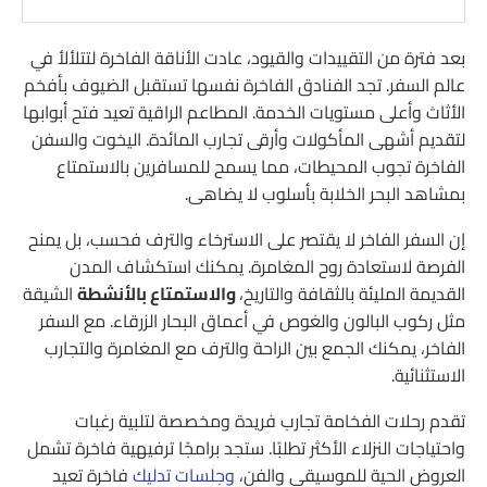
بعد فترة من التقييدات والقيود، عادت الأناقة الفاخرة لتتلألأ في
عالم السفر. تجد الفنادق الفاخرة نفسها تستقبل الضيوف بأفخم
الأثاث وأعلى مستويات الخدمة. المطاعم الراقية تعيد فتح أبوابها
لتقديم أشهى المأكولات وأرقى تجارب المائدة. اليخوت والسفن
الفاخرة تجوب المحيطات، مما يسمح للمسافرين بالاستمتاع
بمشاهد البحر الخلابة بأسلوب لا يضاهى.
إن السفر الفاخر لا يقتصر على الاسترخاء والترف فحسب، بل يمنح
الفرصة لاستعادة روح المغامرة. يمكنك استكشاف المدن
القديمة المليئة بالثقافة والتاريخ،
والاستمتاع بالأنشطة
الشيقة
مثل ركوب البالون والغوص في أعماق البحار الزرقاء. مع السفر
الفاخر، يمكنك الجمع بين الراحة والترف مع المغامرة والتجارب
الاستثنائية.
تقدم رحلات الفخامة تجارب فريدة ومخصصة لتلبية رغبات
واحتياجات النزلاء الأكثر تطلبًا. ستجد برامجًا ترفيهية فاخرة تشمل
العروض الحية للموسيقى والفن،
وجلسات تدليك
فاخرة تعيد