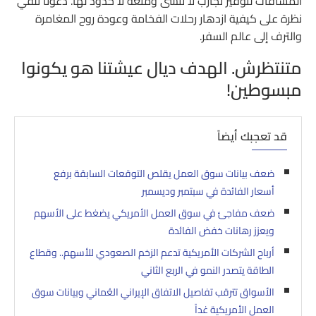
المسافات لتوفير تجارب لا تُنسى ومتعة لا حدود لها. دعونا نلقي
نظرة على كيفية ازدهار رحلات الفخامة وعودة روح المغامرة
والترف إلى عالم السفر.
متنتظرش. الهدف ديال عيشتنا هو يكونوا
مبسوطين!
قد تعجبك أيضاً
ضعف بيانات سوق العمل يقلص التوقعات السابقة برفع
أسعار الفائدة في سبتمبر وديسمبر
ضعف مفاجئ في سوق العمل الأمريكي يضغط على الأسهم
ويعزز رهانات خفض الفائدة
أرباح الشركات الأمريكية تدعم الزخم الصعودي للأسهم.. وقطاع
الطاقة يتصدر النمو في الربع الثاني
الأسواق تترقب تفاصيل الاتفاق الإيراني العُماني وبيانات سوق
العمل الأمريكية غداً