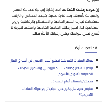
إن عودة رحلات الفخامة
تعد إشارة إيجابية لصناعة السفر
والسياحة بأسرها. بعد فترة صعبة، يتجدد الحماس والترقب
لاستعادة تجارب السفر الفاخرة والاستمتاع بالرفاهية وروح
المغامرة. لذا، احجز رحلتك الفاخرة القادمة واستعد لتجربة لا
تُنسى تحيي حواسك وتلبي رغباتك الأكثر تطلبًا.
قد تعجبك أيضاً
عوائد السندات الأمريكية تخضع أسعار الأصول في أسواق المال
تراجع الأسعار وضعف الانتاج البريطاني واستمرار التحركات
الضعيفة لأسواق الأسهم
محطتان رئيسيتان أمام الأسواق
ستيفن مور، هل يكون من أسباب تراجع عوائد السندات
الأمريكية؟