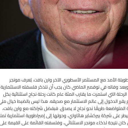
طويلة الأمد مع المستثمر الأسطوري الآخر وارن بافت. يُعرف مونجر
 وبعد وفاته في نوفمبر الماضي كان يجب أن نتذكر فلسفته الاستثمارية
رحلة التي استمرت ما يقارب المئة عام كانت رحلة نجاح استثنائية بكل
ثم يقرر الدخول إلى عالم الاستثمار مع صديقه. هذا ليس بالضبط خيال مل
ية المتواضعة طريقًا نحو نجاح لا يصدق. فبفضل شراكته مع وارن بافت،
طر على شركة بيركشاير هاثاواي، وحولها إلى إمبراطورية استثمارية تمل
كان نتيجة لذكاء مونجر الاستثنائي، وفلسفته القائمة على القيمة على