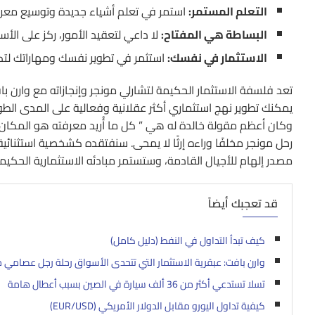
التعلم المستمر:
استمر في تعلم أشياء جديدة وتوسيع معرفتك
البساطة هي المفتاح:
لا داعي لتعقيد الأمور، ركز على الأ
الاستثمار في نفسك:
استثمر في تطوير نفسك ومهاراتك لتك
تعد فلسفة الاستثمار الحكيمة لتشارلي مونجر وإنجازاته مع وارن با
يمكنك تطوير نهج استثماري أكثر عقلانية وفعالية على المدى الطو
وكان أعظم مقولة خالدة له هي ” كل ما أُريد معرفته هو المكان
رحل مونجر مخلفًا وراءه إرثًا لا يمحى. سنفتقده كشخصية استثنائ
مصدر إلهام للأجيال القادمة، وستستمر مبادئه الاستثمارية الحكي
قد تعجبك أيضاً
كيف تبدأ التداول في النفط (دليل كامل)
وارن بافت: عبقرية الاستثمار التي تتحدى الأسواق رحلة رجل عصامي من
تسلا تستدعي أكثر من 36 ألف سيارة في الصين بسبب أعطال هامة
كيفية تداول اليورو مقابل الدولار الأمريكي (EUR/USD)