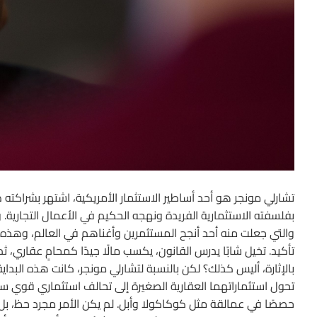
تشارلي مونجر هو أحد أساطير الاستثمار الأمريكية، اشتهر بشراكته 
بفلسفته الاستثمارية الفريدة ونهجه الحكيم في الأعمال التجارية.
والتي جعلت منه أحد أنجح المستثمرين وأغناهم في العالم، وهذه ال
تأكيد. تخيل شابًا يدرس القانون، يكسب مالًا جيدًا كمحامٍ عقاري، 
بالإثارة، أليس كذلك؟ لكن بالنسبة لتشارلي مونجر، كانت هذه البدا
تحول استثماراتهما العقارية الصغيرة إلى تحالف استثماري قوي سي
حصصًا في عمالقة مثل كوكاكولا وأبل. لم يكن الأمر مجرد حظ، بل 