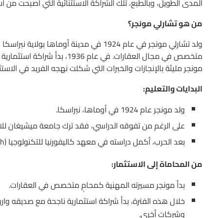
المدى الطويل، وبالطبع، تلك الشراكة الاستثنائية التي أصبحت من أس
من هو تشارلي مونجر؟
ولد تشارلي مونجر في عام 1924 في مدينة أو
متخصص في مجال العقارات. في عا
مونجر مليئة بالإنجازات والخبرات التي شكلت نهجه الفريد في الا
البدايات والتعليم:
ولد مونجر عام 1924 في أوماها، نبراسكا.
على الرغم من تفوقه الدراسي، فقد ترك جامعة ميشيغان للانضم
بعد الحرب، أكمل دراسته في معهد كاليفورنيا للتكنولوجيا (Caltech) ثم حصل على شهادة في القانون من كلية هارفارد للحقوق.
من المحاماة إلى الاستثمار:
بدأ مونجر مسيرته المهنية كمحامٍ متخصص في العقارات.
خلال هذه الفترة، بدأ شراكة استثمارية ناجحة مع صديقه وار
وشركات أخرى.