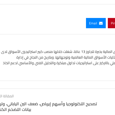
Email
Pi
خبير في أسواق الفوركس واستراتيجي في الأسواق المالية بخبرة تتجاوز 13 عامًا، شغلت خلالها منصب كبير استراتيجيي الأسواق لدى
ات الأسواق المالية العالمية وتوجهاتها، وبتاريخ من النجاح في إدارة
ملي بالتركيز على استراتيجيات تداول مبتكرة والتحليل الفني والأساسي لدعم اتخاذ
المقالة الت
تصحيح التكنولوجيا وأسهم إيرباص، ضعف الين الياباني، وت
بيانات التضخم الك