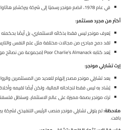
في عام 1978، انضم مونجر رسميًا إلى شركة بيركشاير هاثاواي كنائب للرئيس، ليلعب دورًا رئيسيًا في نجاح الشركة الاستثماري الهائل.
أكثر من مجرد مستثمر:
يُعرف مونجر ليس فقط بذكائه الاستثماري، بل أيضًا بحكمته 
لقد دمج مبادئ من مجالات مختلفة مثل علم النفس والتاريخ 
يُعد كتابه Poor Charlie’s Almanack (مجموعة من نصائح مونجر وكتاباته) من المصادر المهمة لفهم تفكيره الاستثماري.
إرث تشارلي مونجر:
يعد تشارلي مونجر مصدر إلهام للعديد من المستثمرين والرواد
يُشاد به ليس فقط لنجاحاته المالية، ولكن أيضًا لقيمه وأخلا
ترك مونجر بصمة مميزة على عالم الاستثمار، وستظل فلسفته ا
ملاحظة:
لم يتولى تشارلي مونجر منصب الرئيس التنفيذي لشركة بيركش
بافت.
فلسفة الاستثمار الخاصة بتشارلي مونجر: