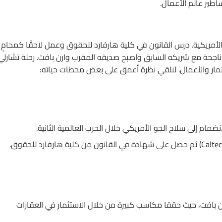
اطير عالم الأعمال.
ماها بولاية نبراسكا الأمريكية. درس القانون في كلية هارفارد للحقوق وعمل لاحقًا كمحامٍ
م 1936، بدأ شراكة استثمارية ناجحة مع شريكه السابق واصبح صديقه المقرب وارن بافت. رحلة تشارلي
ستثمار والأعمال. لنلقي نظرة أعمق على بعض محطات حياته:
ام إلى سلاح الجو الأمريكي خلال الحرب العالمية الثانية.
ن بافت، حيث حققا مكاسب كبيرة من خلال الاستثمار في العقارات