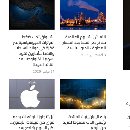
انتعاش الأسهم العالمية
الأسواق تحت ضغط
مع تراجع النفط بعد انحسار
التوترات الجيوسياسية عبر
المخاوف الجيوسياسية
قفزة في عوائد السندات
والنفط …أمازون تقود
3 أغسطس، 2026
أسهم التكنولوجيا بعد
النتائج الجيدة
31 يوليو، 2026
يء
ك
بنك اليابان يثبت الفائدة
آبل تتجاوز التوقعات بدعم
ويُبقي الباب مفتوحاً لمزيد
قوي من مبيعات الآيفون…
من الرفع
لكن السهم يتراجع بعد