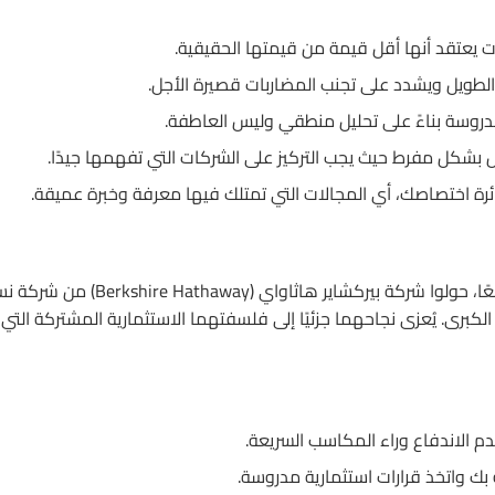
يعتقد أنها أقل قيمة من قيمتها الحقيقية.
الطويل ويشدد على تجنب المضاربات قصيرة الأجل.
مدروسة بناءً على تحليل منطقي وليس العاطفة.
 بشكل مفرط حيث يجب التركيز على الشركات التي تفهمها جيدًا.
رة اختصاصك، أي المجالات التي تمتلك فيها معرفة وخبرة عميقة.
شكل مونجر وبافت ثنائيًا استثماريًا ناجحًا للغاية على مدى عقود. معًا، حولوا شركة بيركشاير هاثاواي (athaway
برى. يُعزى نجاحهما جزئيًا إلى فلسفتهما الاستثمارية المشتركة التي
دم الاندفاع وراء المكاسب السريعة.
 بك واتخذ قرارات استثمارية مدروسة.