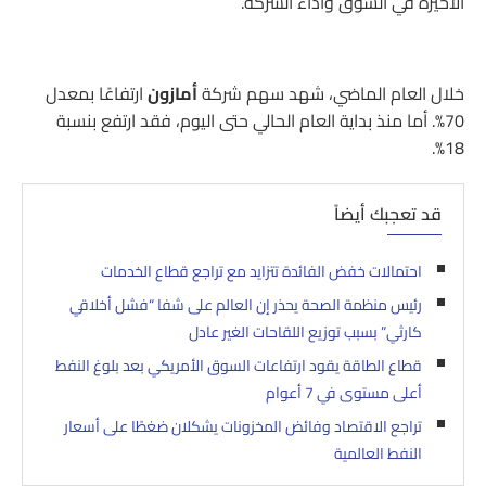
الأخيرة في السوق وأداء الشركة.
خلال العام الماضي، شهد سهم شركة
أمازون
ارتفاعًا بمعدل
70%. أما منذ بداية العام الحالي حتى اليوم، فقد ارتفع بنسبة
18%.
قد تعجبك أيضاً
احتمالات خفض الفائدة تتزايد مع تراجع قطاع الخدمات
رئيس منظمة الصحة يحذر إن العالم على شفا “فشل أخلاقي
كارثي” بسبب توزيع اللقاحات الغير عادل
قطاع الطاقة يقود ارتفاعات السوق الأمريكي بعد بلوغ النفط
أعلى مستوى في 7 أعوام
تراجع الاقتصاد وفائض المخزونات يشكلان ضغطًا على أسعار
النفط العالمية