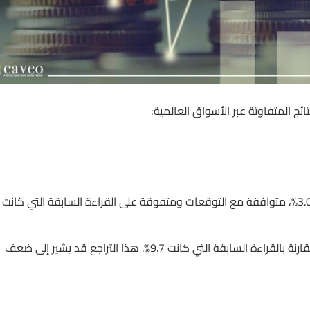
ئج المتفاوتة عبر الأسواق العالمية:
– مؤشر أسعار المنتجين السنوي (PPI): جاءت القراءة الفعلية عند 3.0%، متوافقة مع التوقعات ومتفوقة على القراءة السابقة التي كانت
– الطلبات المبدئية للآلات السنوية: سجلت نموا بنسبة 8.4% بأقل مقارنة بالقراءة السابقة التي كانت 9.7%. هذا التراجع قد يشير إلى ضعف