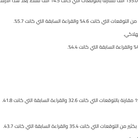
– التغير في عدد المطالبين بإعانات البطالة: سجلت ارتفاعًا كبيرًا بلغ 135.0 ألف مقارنة بالتوقعات التي كانت 14.5 ألف فقط. يُعد هذا
تهلاكي.