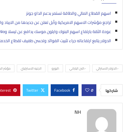
اسهم القطاع المالي والطاقة تستمر بدعم الداو جونز
تراجع مؤشرات الاسهم الامريكية وأبل تعلن عن جديدها من الايباد و
عودة الثقة بارتفاع اسهم البنوك وايلون موسك يدافع عن تيسلا وNio تتوسع
الدولار يتابع ارتفاعاته جراء تثبيت الفوائد وتحسن طفيف لقطاع الخدم
-:الدولار الاسترالي
-:الين الياباني
:اليورو
الجنيه الاسترليني
مؤشر الد
nterest
Twitter
Facebook
0
شاركها
NH