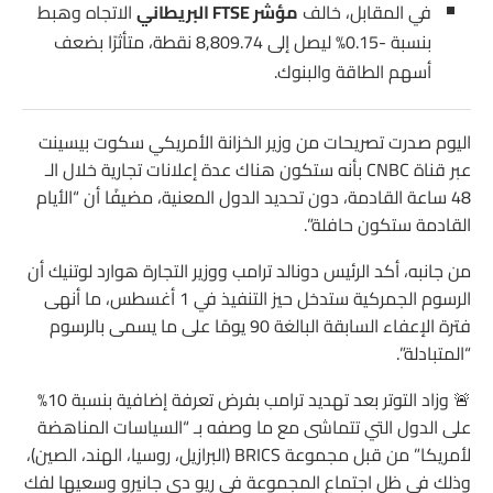
في المقابل، خالف
مؤشر FTSE البريطاني
الاتجاه وهبط
بنسبة -0.15% ليصل إلى 8,809.74 نقطة، متأثرًا بضعف
أسهم الطاقة والبنوك.
اليوم صدرت تصريحات من وزير الخزانة الأمريكي سكوت بيسينت
عبر قناة CNBC بأنه ستكون هناك عدة إعلانات تجارية خلال الـ
48 ساعة القادمة، دون تحديد الدول المعنية، مضيفًا أن “الأيام
القادمة ستكون حافلة”.
من جانبه، أكد الرئيس دونالد ترامب ووزير التجارة هوارد لوتنيك أن
الرسوم الجمركية ستدخل حيز التنفيذ في 1 أغسطس، ما أنهى
فترة الإعفاء السابقة البالغة 90 يومًا على ما يسمى بالرسوم
“المتبادلة”.
🚨 وزاد التوتر بعد تهديد ترامب بفرض تعرفة إضافية بنسبة 10%
على الدول التي تتماشى مع ما وصفه بـ “السياسات المناهضة
لأمريكا” من قبل مجموعة BRICS (البرازيل، روسيا، الهند، الصين)،
وذلك في ظل اجتماع المجموعة في ريو دي جانيرو وسعيها لفك