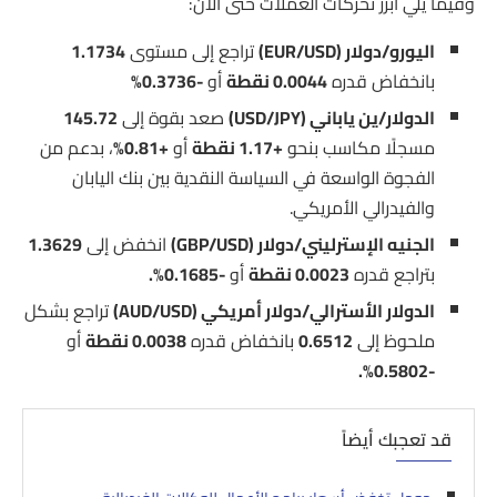
وفيما يلي أبرز تحركات العملات حتى الان:
اليورو/دولار (EUR/USD)
تراجع إلى مستوى
1.1734
بانخفاض قدره
0.0044 نقطة
أو
-0.3736%
الدولار/ين ياباني (USD/JPY)
صعد بقوة إلى
145.72
مسجلًا مكاسب بنحو
+1.17 نقطة
أو
+0.81%
، بدعم من
الفجوة الواسعة في السياسة النقدية بين بنك اليابان
والفيدرالي الأمريكي.
الجنيه الإسترليني/دولار (GBP/USD)
انخفض إلى
1.3629
بتراجع قدره
0.0023 نقطة
أو
-0.1685%.
الدولار الأسترالي/دولار أمريكي (AUD/USD)
تراجع بشكل
ملحوظ إلى
0.6512
بانخفاض قدره
0.0038 نقطة
أو
-0.5802%.
قد تعجبك أيضاً