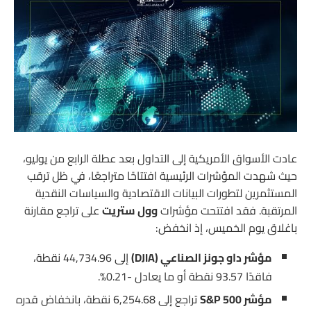
عادت الأسواق الأمريكية إلى التداول بعد عطلة الرابع من يوليو،
حيث شهدت المؤشرات الرئيسية افتتاحًا متراجعًا، في ظل ترقب
المستثمرين لتطورات البيانات الاقتصادية والسياسات النقدية
المرتقبة. فقد افتتحت مؤشرات
وول ستريت
على تراجع مقارنة
باغلاق يوم الخميس، إذ انخفض:
مؤشر داو جونز الصناعي (DJIA)
إلى 44,734.96 نقطة،
فاقدًا 93.57 نقطة أو ما يعادل -0.21%.
مؤشر S&P 500
تراجع إلى 6,254.68 نقطة، بانخفاض قدره