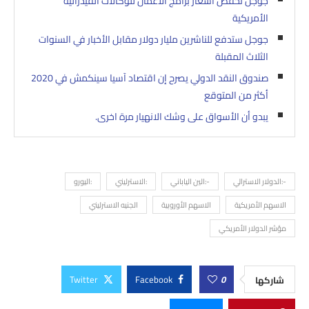
جوجل تخفض أسعار برامج الأعمال للوكالات الفيدرالية
الأمريكية
جوجل ستدفع للناشرين مليار دولار مقابل الأخبار في السنوات
الثلاث المقبلة
صندوق النقد الدولي يصرح إن اقتصاد آسيا سينكمش في 2020
أكثر من المتوقع
يبدو أن الأسواق على وشك الانهيار مرة اخرى.
-:الدولار الاسترالي
-:الين الياباني
:الاسترليني
:اليورو
الاسهم الأمريكية
الاسهم الأوروبية
الجنيه الاسترليني
مؤشر الدولار الأمريكي
Twitter
Facebook
0
شاركها