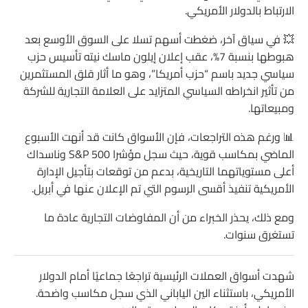
الارتباط بالدولار الأمريكي.
💥 في سياق آخر، ضغطت أسهم تسلا على السوق الأوسع بعد
هبوطها بنسبة 7%، عقب إعلان إيلون ماسك نيته تأسيس حزب
سياسي جديد باسم “حزب أمريكا”، وهو ما أثار قلق المستثمرين
من تأثير انخراطه السياسي المتزايد على العلامة التجارية للشركة
ومبيعاتها.
📊 ورغم هذه التراجعات، فإن الأسواق كانت قد أنهت الأسبوع
الماضي بمكاسب قوية، حيث سجل مؤشرا S&P 500 وناسداك
أعلى مستوياتهما التاريخية، بدعم من توقعات بتأجيل الإدارة
الأمريكية تنفيذ أقسى الرسوم التي تم الإعلان عنها في أبريل.
ومع ذلك، يحذر الخبراء من أن المفاوضات التجارية عادة ما
تستغرق سنوات.
شهدت أسواق العملات الرئيسية تراجعًا جماعيًا أمام الدولار
الأمريكي، باستثناء الين الياباني الذي سجل مكاسب واضحة.