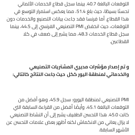
التوقعات البالغة 40.7. بينما سجل قطاع الخدمات الألماني
تحسنًا بسيطًا، حيث بلغ 51.4، مما يعكس استمرار التوسع في
هذا القطاع. أما فرنسا فقد جاءت بيانات التصنيع والخدمات دون
التوقعات، حيث انخفض PMI التصنيعي الفرنسي إلى 44.5، بينما
سجل قطاع الخدمات 48.3، مما يشير إلى ضعف في كلا
القطاعين.
و تم إصدار مؤشرات مديري المشتريات التصنيعي
والخدماتي لمنطقة اليور ككل حيث جاءت النتائج كالتالي:
PMI التصنيعي لمنطقة اليورو: سجل 45.9، وهو أفضل من
التوقعات البالغة 45.1، وأيضًا أفضل من القراءة السابقة التي
كانت 45.0. هذا التحسن الطفيف يشير إلى أن النشاط التصنيعي
لا يزال يعاني من الانكماش لكنه أظهر بعض علامات التحسن عن
الأشهر السابقة.