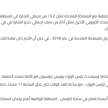
أظهرت البيانات المنشورة في يوليو أن التجارة بين 27 دولة أوروبية متبقية مع المملكة المتحدة تمثل 5.2٪ من إجمالي التجارة في المن
ع دول الاتحاد الأوروبي الأخرى تمثل أكثر من نصف إجمالي حجم التجارة في في
ن.
أظهر التقرير نفسه أن الاتحاد الأوروبي – 27 كان الشريك التجاري الأول للمملكة المتحدة في عام 2018 ، في حين أن الأخير كان فقط ثالث
جلترا وسيتحدث رئيس الوزراء بوريس جونسون مع الأمة مساء الجمعة.
سيكون هناك عرض صغير في داونينج ستريت – المقر الرسمي لرئيس الوزراء ، مع ساعة لتعد الوقت حتى تدق الساعة 11 مساءً. كم
مدة العلم في ساحة البرلمان ، المنطقة الواقعة أمام برلمان المملك