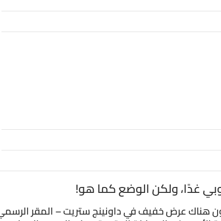
وروبي غدًا، ولكن الوضع كما هو!
يكون هناك عرض خفيف في داونينج ستريت – المقر الرسمي