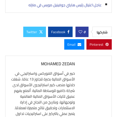
عاجل:اغتيال رئيس هايتي جوفينيل مويس في منزله
Twitter
Facebook
0
شاركها
Email
Pinterest
MOHAMED ZEDAN
خبير في أسواق الفوركس واستراتيجي في
الأسواق المالية بخبرة تتجاوز 13 عامًا، شغلت
خلالها منصب كبير استراتيجيي الأسواق لدى
شركة كافيو للوساطة المالية. أتمتع بفهم
عميق لآليات الأسواق المالية العالمية
وتوجهاتها، وبتاريخ من النجاح في إدارة
الاستثمارات وتحقيق نتائج متميزة لعملائنا.
يتميز عملي بالتركيز على استراتيجيات تداول