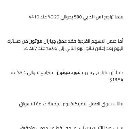
بينما تراجع
اس اند بي 500
بحوالي 0.29% عند 4410
أما ضمن الاسهم الفردية فقد عمق
جينرال موتورز
من خسائره
اليوم بعد إعلان نتائج الربع الثاني إلى 8.66% عند 52.87$
مما أثر سلبا على سهم
فورد موتورز
المتراجع بحوالي 3.4% عند
13.54$
بيانات سوق العمل الامريكية يوم الجمعة هامة للاسواق
بسبب هذا التباين بين تسارع نمو القطاع الخدمي وتحقيق