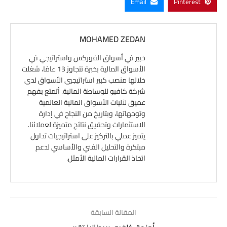
Email
Pinterest
MOHAMED ZEDAN
خبير في أسواق الفوركس واستراتيجي في
الأسواق المالية بخبرة تتجاوز 13 عامًا، شغلت
خلالها منصب كبير استراتيجيي الأسواق لدى
شركة كافيو للوساطة المالية. أتمتع بفهم
عميق لآليات الأسواق المالية العالمية
وتوجهاتها، وبتاريخ من النجاح في إدارة
الاستثمارات وتحقيق نتائج متميزة لعملائنا.
يتميز عملي بالتركيز على استراتيجيات تداول
مبتكرة والتحليل الفني والأساسي لدعم
اتخاذ القرارات المالية الأمثل.
المقالة السابقة