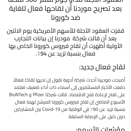
بعد تصريح موردنا أن لقاحها فعال للغاية
ارتفاع الاسهم:
ضد كورونا
حالات الإصابة والتفاؤل:
قفزت العقود الآجلة للأسهم الأمريكية يوم الاثنين
بعد أن قالت شركة مودرنا إن بيانات التجارب
الأولية أظهرت أن لقاح فيروس كورونا الخاص بها
فعال بنسبة تزيد عن 94٪.
لقاج فعال جديد:
أصبحت موديرنا أحدث شركة أدوية تقول إن لديها لقاحًا فعالاً.
دفعت الأخبار المستثمرين إلى أسماء ذات أداء ضعيف تعتمد
على لقاح لإعادة فتح الاقتصاد. قالت شركتا Pfizer و BioNTech
الأسبوع الماضي إن لقاح فيروس كورونا المرشح لهما فعال
بنسبة تزيد عن 90٪ في الوقاية من Covid-19 بين المشاركين
دون دليل على الإصابة السابقة.
مؤشرات الأسهم: