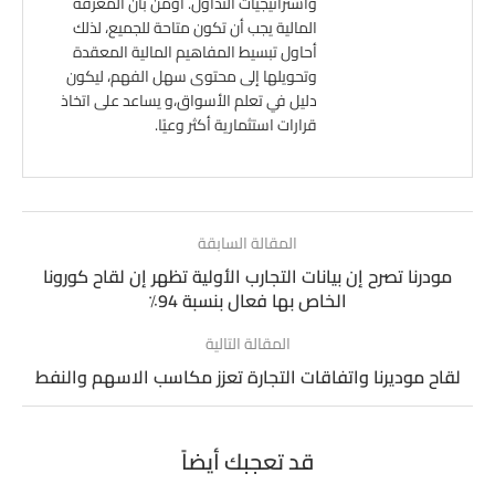
واستراتيجيات التداول. أؤمن بأن المعرفة
المالية يجب أن تكون متاحة للجميع، لذلك
أحاول تبسيط المفاهيم المالية المعقدة
وتحويلها إلى محتوى سهل الفهم، ليكون
دليل في تعلم الأسواق،و يساعد على اتخاذ
قرارات استثمارية أكثر وعيًا.
المقالة السابقة
مودرنا تصرح إن بيانات التجارب الأولية تظهر إن لقاح كورونا
الخاص بها فعال بنسبة 94٪
المقالة التالية
لقاح موديرنا واتفاقات التجارة تعزز مكاسب الاسهم والنفط
قد تعجبك أيضاً