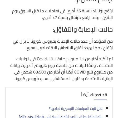
ارتفع يونايتد بنسبة 6٪ أخرى في تعاملات ما قبل السوق يوم
الإثنين ، بينما ارتفع كرنفال بنسبة 7٪ أخرى.
حالات الإصابة والتفاؤل:
من المؤكد أن عدد حالات الإصابة بفيروس كورونا لا يزال في
ارتفاع ، مما يهدد آفاق الانتعاش الاقتصادي السريع.
تم تأكيد أكثر من 11 مليون إصابة بـ Covid-19 في الولايات
المتحدة ، وفقًا لبيانات من جامعة جونز هوبكنز. أظهرت بيانات
من مشروع تتبع COVID أيضًا أن أكثر من 68،500 شخص في
الولايات المتحدة يدخلون المستشفى بسبب فيروس كورونا.
قد تعجبك أيضاً
هل تثبت السياسات التيسيرية نجاحها؟
بنك انجلترا يطلق برنامج لشراء السندات… فماذا يعني ذلك؟