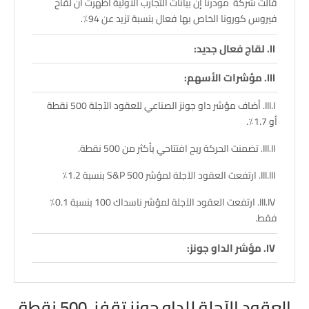
قالت شركة مودرنا إن بيانات التجارب الأولية أظهرت أن لقاح
فيروس كورونا الخاص بها فعال بنسبة تزيد عن 94٪.
لقاج فعال جديد:
مؤشرات الأسهم:
أضاف مؤشر داو جونز الصناعي للعقود الآجلة 500 نقطة
أو 1.7٪.
تضمنت الحركة ربح افتتاحي بأكثر من 500 نقطة.
ارتفعت العقود الآجلة لمؤشر S&P 500 بنسبة 1.2٪
ارتفعت العقود الآجلة لمؤشر ناسداك 100 بنسبة 0.1٪
فقط.
مؤشر الداو جونز:
ارتفاع صناديق التداول:
العقود الآجلة للداو جونز تقفز 500 نقطة
أمل في انتعاش اقتصادي: