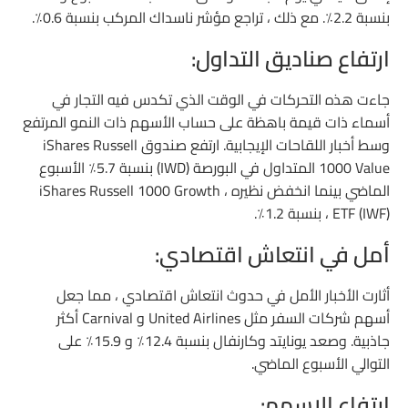
بنسبة 2.2٪. مع ذلك ، تراجع مؤشر ناسداك المركب بنسبة 0.6٪.
ارتفاع صناديق التداول:
جاءت هذه التحركات في الوقت الذي تكدس فيه التجار في
أسماء ذات قيمة باهظة على حساب الأسهم ذات النمو المرتفع
وسط أخبار اللقاحات الإيجابية. ارتفع صندوق iShares Russell
1000 Value المتداول في البورصة (IWD) بنسبة 5.7٪ الأسبوع
الماضي بينما انخفض نظيره ، iShares Russell 1000 Growth
ETF (IWF) ، بنسبة 1.2٪.
أمل في انتعاش اقتصادي:
أثارت الأخبار الأمل في حدوث انتعاش اقتصادي ، مما جعل
أسهم شركات السفر مثل United Airlines و Carnival أكثر
جاذبية. وصعد يونايتد وكارنفال بنسبة 12.4٪ و 15.9٪ على
التوالي الأسبوع الماضي.
ارتفاع الاسهم: