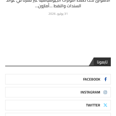
الأسواق تحت ضغط التوترات الجيوسياسية عبر قفزة في عوائد
السندات والنفط …أمازون...
31 يوليو، 2026
تابعونا
FACEBOOK
INSTAGRAM
TWITTER