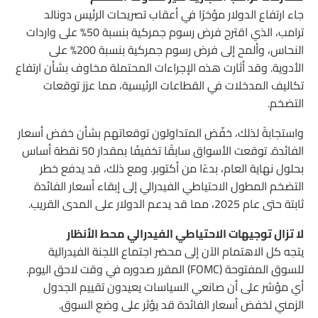
جاء ارتفاع الدولار مؤخرًا في أعقاب تصريحات الرئيس دونالد
ترامب، الذي اقترح فرض رسوم جمركية بنسبة 50% على واردات
النحاس، وألمح إلى فرض رسوم جمركية بنسبة 200% على
الأدوية. وقد أثارت هذه الإجراءات المحتملة مخاوف بشأن ارتفاع
تكاليف المدخلات في القطاعات الرئيسية، مما عزز توقعات
التضخم.
واستجابةً لذلك، خفّض المتداولون توقعاتهم بشأن خفض أسعار
الفائدة. توقعت الأسواق سابقًا تخفيفًا بمقدار 50 نقطة أساس
بحلول نهاية العام، بدءًا من أكتوبر. ومع ذلك، قد يدفع خطر
التضخم المطول الاحتياطي الفيدرالي إلى إبقاء أسعار الفائدة
ثابتة حتى عام 2025، مما قد يدعم الدولار على المدى القريب.
لا تزال توجيهات الاحتياطي الفيدرالي محط الأنظار
يتجه كل الاهتمام الآن إلى محضر اجتماع اللجنة الفيدرالية
للسوق المفتوحة (FOMC) المقرر صدوره في وقت لاحق اليوم.
أي مؤشر على أن صانعي السياسات يعيدون تقييم الجدول
الزمني لخفض أسعار الفائدة قد يؤثر على وضع السوق.