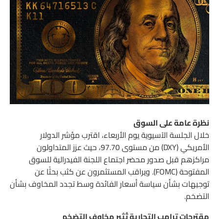
نظرة عامة على السوق
خلال الجلسة الآسيوية يوم الأربعاء، اقترب مؤشر الدولار
الأمريكي (DXY) من مستوى 97.70، حيث عزز المتداولون
مراكزهم قبل صدور محضر اجتماع اللجنة الفيدرالية للسوق
المفتوحة (FOMC). ويراقب المستثمرون عن كثب بحثًا عن
توجيهات بشأن سياسة أسعار الفائدة وسط تجدد المخاوف بشأن
التضخم.
مقترحات ترامب التجارية تُثير مخاوف التضخم