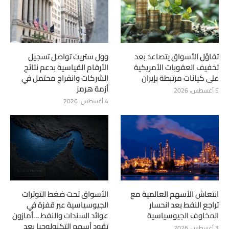
تفاؤل الأسواق يتصاعد بعد
وول ستريت تواصل تسجيل
تخفيف العقوبات الأمريكية
الأرقام القياسية بدعم نتائج
على كيانات مرتبطة بإيران
الشركات وانفراج محتمل في
أزمة هرمز
5 أغسطس، 2026
4 أغسطس، 2026
انتعاش الأسهم العالمية مع
الأسواق تحت ضغط التوترات
تراجع النفط بعد انحسار
الجيوسياسية عبر قفزة في
المخاوف الجيوسياسية
عوائد السندات والنفط …أمازون
تقود أسهم التكنولوجيا بعد
3 أغسطس، 2026