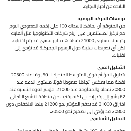
الناتجة عن أخبار التجارة.
توقعات الحركة اليومية
من المتوقع أن يحافظ ناسداك 100 على زخمه الصعودي اليوم
مع تركيز المستثمرين على أرباح شركات التكنولوجيا مثل ألفابت
وتيسلا. مستوى 21000 نقطة هو حاجز نفسي قد يتم اختباره.
لكن أي تصريحات سلبية حول الرسوم الجمركية قد تؤدي إلى
تقلبات.
التحليل الفني
يتداول المؤشر فوق المتوسط المتحرك لـ 50 يومًا عند 20500
نقطة مما يعكس اتجاهًا صعوديًا قويًا. مستوى الدعم عند
20800 نقطة والمقاومة عند 21000. مؤشر القوة النسبية عند
62 يشير إلى زخم إيجابي لكنه يقترب من منطقة التشبع الشرائي.
اختراق 21000 قد يدفع المؤشر نحو 21200 بينما الانخفاض دون
20800 قد يؤدي إلى تصحيح نحو 20500.
التحليل الأساسي
يعتمد ناسداك 100 بشكل كبير على شركات التكنولوجيا مثل