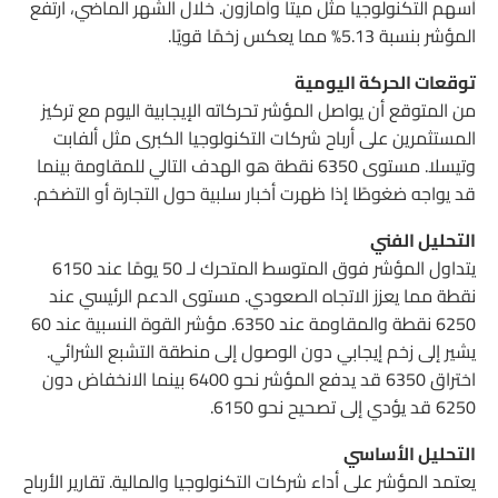
أسهم التكنولوجيا مثل ميتا وأمازون. خلال الشهر الماضي، ارتفع
المؤشر بنسبة 5.13% مما يعكس زخمًا قويًا.
توقعات الحركة اليومية
من المتوقع أن يواصل المؤشر تحركاته الإيجابية اليوم مع تركيز
المستثمرين على أرباح شركات التكنولوجيا الكبرى مثل ألفابت
وتيسلا. مستوى 6350 نقطة هو الهدف التالي للمقاومة بينما
قد يواجه ضغوطًا إذا ظهرت أخبار سلبية حول التجارة أو التضخم.
التحليل الفني
يتداول المؤشر فوق المتوسط المتحرك لـ 50 يومًا عند 6150
نقطة مما يعزز الاتجاه الصعودي. مستوى الدعم الرئيسي عند
6250 نقطة والمقاومة عند 6350. مؤشر القوة النسبية عند 60
يشير إلى زخم إيجابي دون الوصول إلى منطقة التشبع الشرائي.
اختراق 6350 قد يدفع المؤشر نحو 6400 بينما الانخفاض دون
6250 قد يؤدي إلى تصحيح نحو 6150.
التحليل الأساسي
يعتمد المؤشر على أداء شركات التكنولوجيا والمالية. تقارير الأرباح