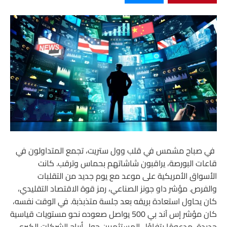
في صباح مشمس في قلب وول ستريت، تجمع المتداولون في
قاعات البورصة، يراقبون شاشاتهم بحماس وترقب. كانت
الأسواق الأمريكية على موعد مع يوم جديد من التقلبات
والفرص. مؤشر داو جونز الصناعي، رمز قوة الاقتصاد التقليدي،
كان يحاول استعادة بريقه بعد جلسة متذبذبة. في الوقت نفسه،
كان مؤشر إس آند بي 500 يواصل صعوده نحو مستويات قياسية
جديدة، مدعومًا بتفاؤل المستثمرين حول أرباح الشركات الكبرى.