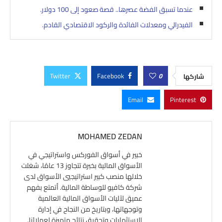
عندما تسبق الفضة عصرها.. قصة صعود إلى 100 دولار.
الفيدرالي ومعدلات الفائدة والركود الاقتصادي القادم.
Twitter
Facebook
0
شاركها
Email
Pinterest
MOHAMED ZEDAN
خبير في أسواق الفوركس واستراتيجي في
الأسواق المالية بخبرة تتجاوز 13 عامًا، شغلت
خلالها منصب كبير استراتيجيي الأسواق لدى
شركة كافيو للوساطة المالية. أتمتع بفهم
عميق لآليات الأسواق المالية العالمية
وتوجهاتها، وبتاريخ من النجاح في إدارة
الاستثمارات وتحقيق نتائج متميزة لعملائنا.