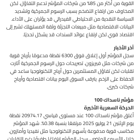
القوية من أكثر من 85% من شركات المؤشر تدعم التفاؤل. لكن
المخاوف من ارتفاع التضخم بسبب الرسوم الجمركية وتشديد
السياسة النقدية من الاحتياطي الفيدرالي قد يؤثران على الأداء.
البيانات الاقتصادية مثل مبيعات التجزئة وثقة المستهلك تشير إلى
اقتصاد قوي لكن ارتفاع عوائد السندات قد يشكل تحديًا.
آخر الأخبار
سجل المؤشر أول إغلاق فوق 6300 نقطة مدعومًا بأرباح قوية
من شركات مثل فيريزون. تصريحات حول الرسوم الجمركية أثارت
تقلبات لكن تفاؤل المستثمرين حول أرباح التكنولوجيا ساعد في
الحفاظ على الزخم. يترقب السوق اليوم بيانات اقتصادية وأرباح
شركات كبرى.
مؤشر ناسداك 100
الحركة السعرية الأخيرة
أغلق مؤشر ناسداك 100 عند مستوى قياسي 20974.17 نقطة
يوم الإثنين 21 يوليو 2025 مرتفعًا بنسبة 0.38%. شهد المؤشر
مكاسب قوية مدفوعة بأسهم التكنولوجيا مثل نفيديا وأمازون.
خلال الأسبوع الماضي، سجل المؤشر ارتفاعًا طفيفًا رغم التقلبات