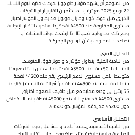
من المتوقع أن يشهد مؤشر داو جونز تحركات حذرة اليوم الثلاثاء
22 يوليو 2025 مع ترقب المستثمرين لتقارير أرباح الشركات
الكبرى مثل كوكا كولا وجنرال موتورز. قد يحاول المؤشر اختبار
مستوى المقاومة عند 44500 نقطة إذا استمرت الأخبار الإيجابية.
ومع ذلك، قد يواجه ضغوطًا إذا ارتفعت عوائد السندات أو
تصاعدت المخاوف بشأن الرسوم الجمركية.
التحليل الفني
من الناحية الفنية، يتداول مؤشر داو جونز فوق المتوسط
المتحرك لـ 50 يومًا عند 43500 نقطة مما يعكس زخمًا صعوديًا
متوسط الأجل. مستوى الدعم الرئيسي يقع عند 44200 نقطة
بينما المقاومة عند 44500 نقطة. مؤشر القوة النسبية (RSI) عند
55 يشير إلى وضع محايد مع ميل طفيف للصعود. اختراق
مستوى 44500 قد يفتح الباب نحو 45000 نقطة بينما الانخفاض
دون 44200 قد يدفع المؤشر نحو 43500.
التحليل الأساسي
من الناحية الأساسية، يعتمد أداء داو جونز على قوة الشركات
الصناعية والاستهلاكية مثل بوينغ ووول مارت. تقارير الأرباح