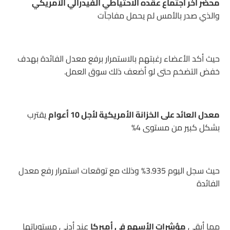
محضر آخر اجتماع عقده الاحتياطي الفيدرالي الأمريكي
والذي صدر بالأمس لم يحمل مفاجآت
حيث أكد الأعضاء رغبتهم بالاستمرار برفع معدل الفائدة بهدف
خفض التضخم حتى لو أضعف ذلك سوق العمل.
معدل العائد على الخزانة الأمريكية لأجل 10 أعوام
يقترب
بشكل كبير من مستوى 4%
حيث سجل اليوم 3.935% وذلك مع توقعات استمرار رفع معدل
الفائدة
مما أبقى
مؤشرات الأسهم في أميركا
عند أدنى مستوياتها