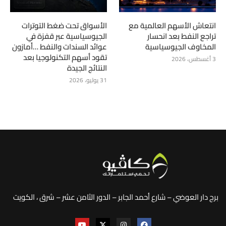
انتعاش الأسهم العالمية مع
الأسواق تحت ضغط التوترات
تراجع النفط بعد انحسار
الجيوسياسية عبر قفزة في
المخاوف الجيوسياسية
عوائد السندات والنفط …أمازون
تقود أسهم التكنولوجيا بعد
3 أغسطس، 2026
النتائج الجيدة
31 يوليو، 2026
برج دار العوضي – شارع أحمد الجابر – الدور الثامن عشر – شرق ، الكويت